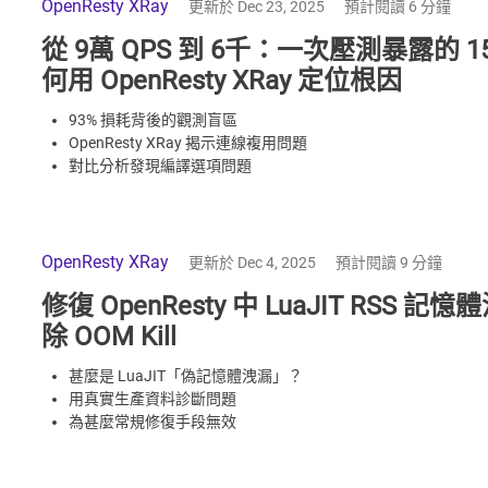
OpenResty XRay
更新於 Dec 23, 2025
預計閱讀 6 分鐘
從 9萬 QPS 到 6千：一次壓測暴露的
何用 OpenResty XRay 定位根因
93% 損耗背後的觀測盲區
OpenResty XRay 揭示連線複用問題
對比分析發現編譯選項問題
編譯器選項對指令執行效率的影響
15 倍 QPS 差異的工程性覆盤
OpenResty XRay
更新於 Dec 4, 2025
預計閱讀 9 分鐘
修復 OpenResty 中 LuaJIT RS
除 OOM Kill
甚麼是 LuaJIT「偽記憶體洩漏」？
用真實生產資料診斷問題
為甚麼常規修復手段無效
LuaJIT-plus 如何在分配器層面解決
上線後的生產收益