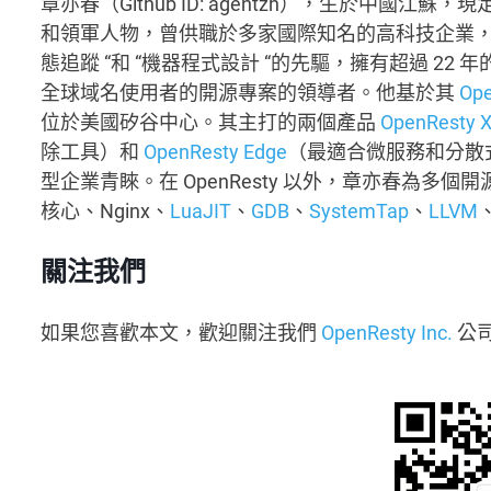
章亦春（Github ID: agentzh），生於中
和領軍人物，曾供職於多家國際知名的高科技企業
態追蹤 “和 “機器程式設計 “的先驅，擁有超過 22 年
全球域名使用者的開源專案的領導者。他基於其
Ope
位於美國矽谷中心。其主打的兩個產品
OpenResty 
除工具）和
OpenResty Edge
（最適合微服務和分散
型企業青睞。在 OpenResty 以外，章亦春為多
核心、Nginx、
LuaJIT
、
GDB
、
SystemTap
、
LLVM
關注我們
如果您喜歡本文，歡迎關注我們
OpenResty Inc.
公