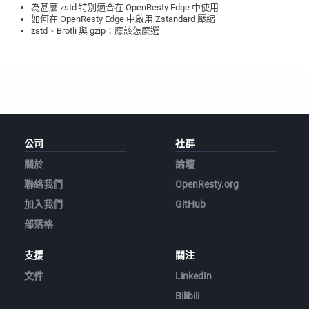
為甚麼 zstd 特別適合在 OpenResty Edge 中使用
如何在 OpenResty Edge 中啟用 Zstandard 壓縮
zstd、Brotli 與 gzip：應該怎麼選
公司
社群
關於
論壇
聯絡我們
OpenResty.org
加入我們
GitHub
部落格
支援
關注
文件
LinkedIn
Bilibili