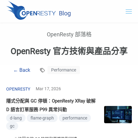
Blog
OpenResty.com
OpenResty 部落格
OpenResty XRay
OpenResty 官方技術與產品分享
OpenResty Edge
← Back
Performance
文件
試用 OpenResty XRay
Mar 17, 2026
OPENRESTY
隱式分配與 GC 停頓：OpenResty XRay 破解
D 語言訂單服務 P99 異常抖動
d-lang
flame-graph
performance
gc