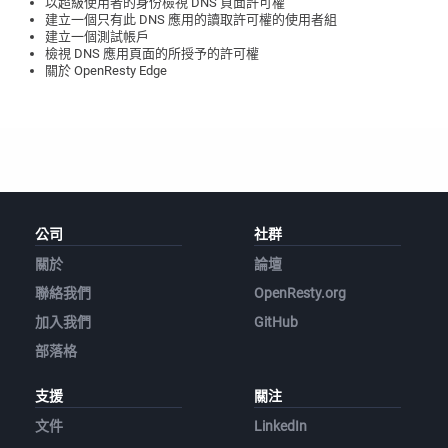
以超級使用者的身份檢視 DNS 頁面許可權
建立一個只有此 DNS 應用的讀取許可權的使用者組
建立一個測試帳戶
檢視 DNS 應用頁面的所授予的許可權
關於 OpenResty Edge
公司
社群
關於
論壇
聯絡我們
OpenResty.org
加入我們
GitHub
部落格
支援
關注
文件
LinkedIn