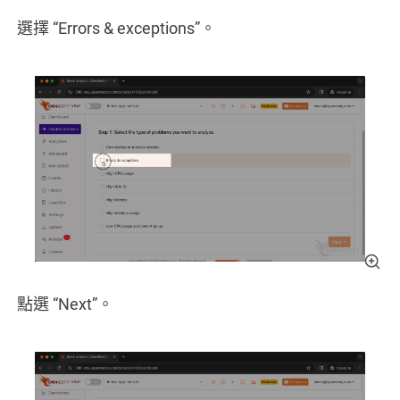
選擇 “Errors & exceptions”。
點選 “Next”。