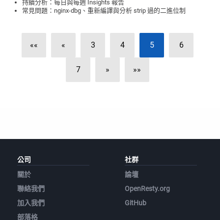
持續分析：每日與每週 Insights 報告
常見問題：nginx-dbg、重新編譯與分析 strip 過的二進位制
««
«
3
4
5
6
7
»
»»
公司
社群
關於
論壇
聯絡我們
OpenResty.org
加入我們
GitHub
部落格