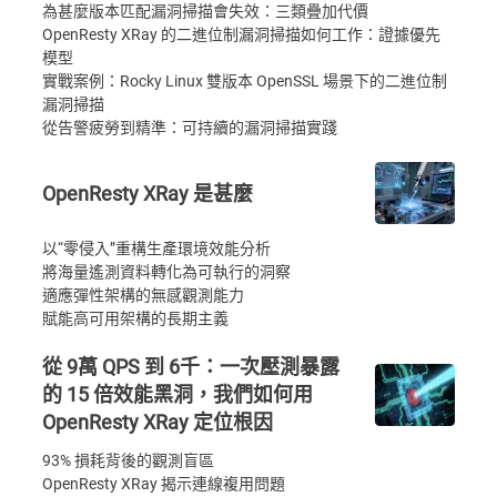
為甚麼版本匹配漏洞掃描會失效：三類疊加代價
OpenResty XRay 的二進位制漏洞掃描如何工作：證據優先
模型
實戰案例：Rocky Linux 雙版本 OpenSSL 場景下的二進位制
漏洞掃描
從告警疲勞到精準：可持續的漏洞掃描實踐
OpenResty XRay 是甚麼
以“零侵入”重構生產環境效能分析
將海量遙測資料轉化為可執行的洞察
適應彈性架構的無感觀測能力
賦能高可用架構的長期主義
從 9萬 QPS 到 6千：一次壓測暴露
的 15 倍效能黑洞，我們如何用
OpenResty XRay 定位根因
93% 損耗背後的觀測盲區
OpenResty XRay 揭示連線複用問題