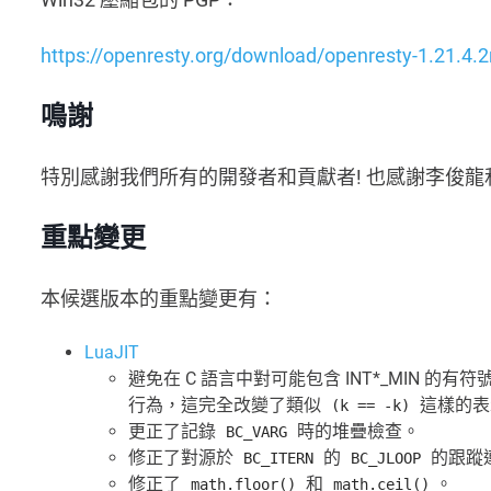
https://openresty.org/download/openresty-1.21.4.2
鳴謝
特別感謝我們所有的開發者和貢獻者! 也感謝李俊
重點變更
本候選版本的重點變更有：
LuaJIT
避免在 C 語言中對可能包含 INT*_MIN 的
行為，這完全改變了類似
這樣的表
(k == -k)
更正了記錄
時的堆疊檢查。
BC_VARG
修正了對源於
的
的跟蹤
BC_ITERN
BC_JLOOP
修正了
和
。
math.floor()
math.ceil()