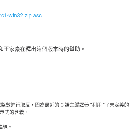
rc1-win32.zip.asc
龍和王家豪在釋出這個版本時的幫助。
有符號整數進行取反，因為最近的 C 語言編譯器 “利用 “了未定義的
示式的含義。
連線。