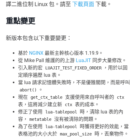
譯二進位制 Linux 包。請至
下載頁面
下載。
重點變更
新版本包含以下重要變更：
基於
NGINX
最新主幹核心版本 1.19.9。
從 Mike Pall 維護的的上游
LuaJIT
同步大量修改。
引入新的宏
，用於以固
LUAJIT_TEST_FIXED_ORDER
定順序遍歷 lua 表。
當 lua 請求記憶體失敗時，不是優雅關閉，而是呼叫
。
abort()
現在
支援使用來自呼叫者的
get_ctx_table
ctx
表，這將減少建立新
表的成本。
ctx
修正了使用
時，清除 lua 表的內
lua-tablepool
容，
沒有被清除的問題。
metatable
為了在使用
時獲得更好的效能，當
lua-tablepool
表格池的大小大於
時，丟棄物件。
max_pool_size