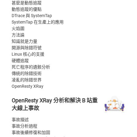
甚麼是動態追蹤
動態追蹤的優點
DTrace 與 SystemTap
SystemTap 在生產上的應用
火焰圖
方法論
知識就是力量
開源與除錯符號
Linux 核心的支援
硬體追蹤
死亡程序的遺骸分析
傳統的除錯技術
凌亂的除錯世界
OpenResty XRay
OpenResty XRay 分析和解決 B 站重
大線上事故
事故描述
事故分析過程
事故後續修復和加固