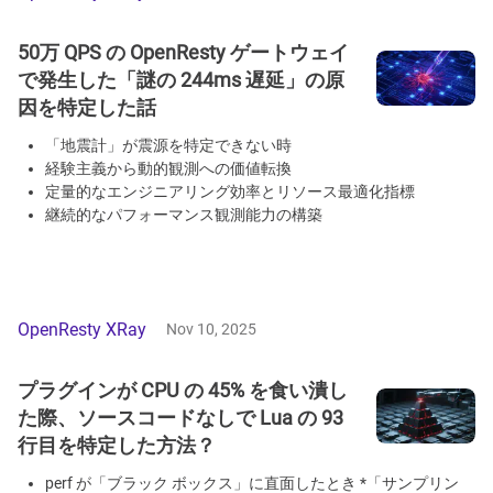
50万 QPS の OpenResty ゲートウェイ
で発生した「謎の 244ms 遅延」の原
因を特定した話
「地震計」が震源を特定できない時
経験主義から動的観測への価値転換
定量的なエンジニアリング効率とリソース最適化指標
継続的なパフォーマンス観測能力の構築
OpenResty XRay
Nov 10, 2025
プラグインが CPU の 45% を食い潰し
た際、ソースコードなしで Lua の 93
行目を特定した方法？
perf が「ブラック ボックス」に直面したとき *「サンプリン