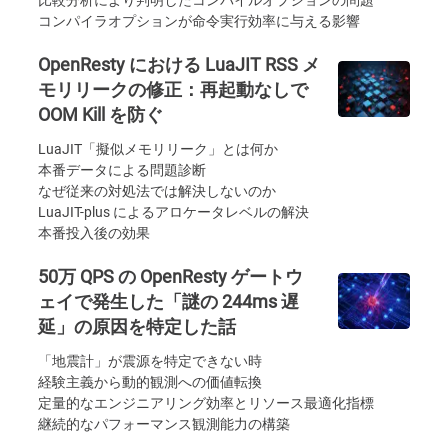
コンパイラオプションが命令実行効率に与える影響
OpenResty における LuaJIT RSS メ
モリリークの修正：再起動なしで
OOM Kill を防ぐ
LuaJIT「擬似メモリリーク」とは何か
本番データによる問題診断
なぜ従来の対処法では解決しないのか
LuaJIT-plus によるアロケータレベルの解決
本番投入後の効果
50万 QPS の OpenResty ゲートウ
ェイで発生した「謎の 244ms 遅
延」の原因を特定した話
「地震計」が震源を特定できない時
経験主義から動的観測への価値転換
定量的なエンジニアリング効率とリソース最適化指標
継続的なパフォーマンス観測能力の構築