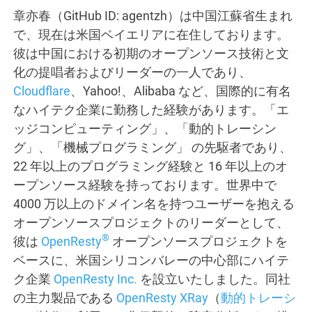
章亦春（GitHub ID: agentzh）は中国江蘇省生まれ
で、現在は米国ベイエリアに在住しております。
彼は中国における初期のオープンソース技術と文
化の提唱者およびリーダーの一人であり、
Cloudflare
、Yahoo!、Alibaba など、国際的に有名
なハイテク企業に勤務した経験があります。「エ
ッジコンピューティング」、「動的トレーシン
グ」、「機械プログラミング」 の先駆者であり、
22 年以上のプログラミング経験と 16 年以上のオ
ープンソース経験を持っております。世界中で
4000 万以上のドメイン名を持つユーザーを抱える
オープンソースプロジェクトのリーダーとして、
®
彼は
OpenResty
オープンソースプロジェクトを
ベースに、米国シリコンバレーの中心部にハイテ
ク企業
OpenResty Inc.
を設立いたしました。同社
の主力製品である
OpenResty XRay
（
動的トレーシ