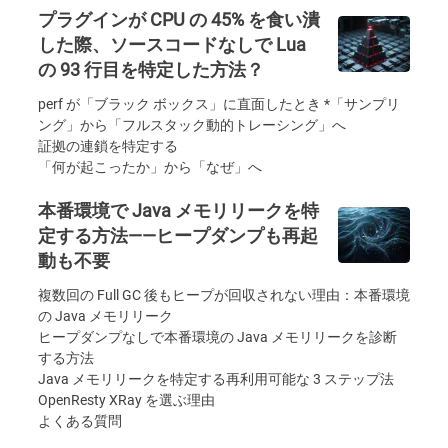
プラグインが CPU の 45% を食い潰
した際、ソースコードなしで Lua
の 93 行目を特定した方法？
perf が「ブラック ボックス」に直面したとき *「サンプリ
ング」から「フルスタック動的トレーシング」へ
証拠の連鎖を特定する
「何が起こったか」から「なぜ」へ
本番環境で Java メモリリークを特
定する方法——ヒープダンプも再起
動も不要
複数回の Full GC 後もヒープが回収されない理由：本番環境
の Java メモリリーク
ヒープダンプなしで本番環境の Java メモリリークを診断
する方法
Java メモリリークを特定する再利用可能な 3 ステップ法
OpenResty XRay を選ぶ理由
よくある質問