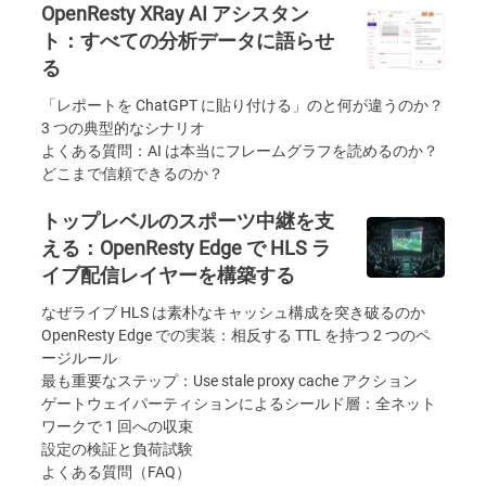
OpenResty XRay AI アシスタン
ト：すべての分析データに語らせ
る
「レポートを ChatGPT に貼り付ける」のと何が違うのか？
3 つの典型的なシナリオ
よくある質問：AI は本当にフレームグラフを読めるのか？
どこまで信頼できるのか？
トップレベルのスポーツ中継を支
える：OpenResty Edge で HLS ラ
イブ配信レイヤーを構築する
なぜライブ HLS は素朴なキャッシュ構成を突き破るのか
OpenResty Edge での実装：相反する TTL を持つ 2 つのペ
ージルール
最も重要なステップ：Use stale proxy cache アクション
ゲートウェイパーティションによるシールド層：全ネット
ワークで 1 回への収束
設定の検証と負荷試験
よくある質問（FAQ）