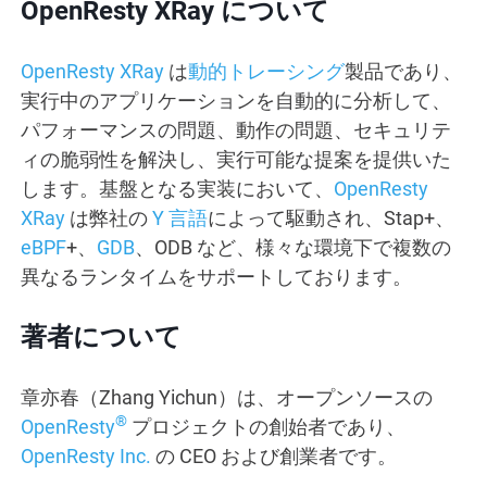
OpenResty XRay について
OpenResty XRay
は
動的トレーシング
製品であり、
実行中のアプリケーションを自動的に分析して、
パフォーマンスの問題、動作の問題、セキュリテ
ィの脆弱性を解決し、実行可能な提案を提供いた
します。基盤となる実装において、
OpenResty
XRay
は弊社の
Y 言語
によって駆動され、Stap+、
eBPF
+、
GDB
、ODB など、様々な環境下で複数の
異なるランタイムをサポートしております。
著者について
章亦春（Zhang Yichun）は、オープンソースの
®
OpenResty
プロジェクトの創始者であり、
OpenResty Inc.
の CEO および創業者です。