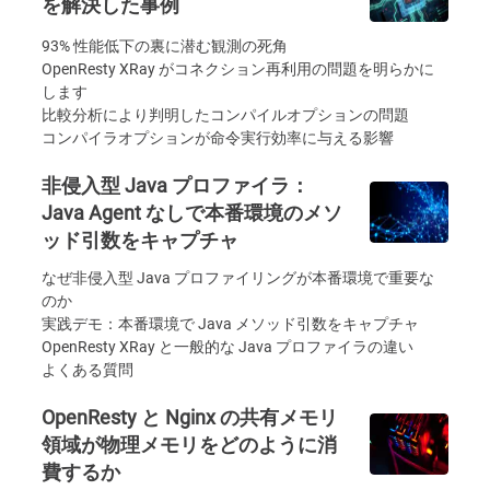
を解決した事例
93% 性能低下の裏に潜む観測の死角
OpenResty XRay がコネクション再利用の問題を明らかに
します
比較分析により判明したコンパイルオプションの問題
コンパイラオプションが命令実行効率に与える影響
非侵入型 Java プロファイラ：
Java Agent なしで本番環境のメソ
ッド引数をキャプチャ
なぜ非侵入型 Java プロファイリングが本番環境で重要な
のか
実践デモ：本番環境で Java メソッド引数をキャプチャ
OpenResty XRay と一般的な Java プロファイラの違い
よくある質問
OpenResty と Nginx の共有メモリ
領域が物理メモリをどのように消
費するか