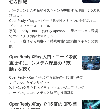
知を削減
バージョン照合型脆弱性スキャンが失敗する理由：3つの累
積コスト
OpenResty XRay のバイナリ脆弱性スキャンの仕組み：エ
ビデンスファーストモデル
事例：Rocky Linux における OpenSSL 二重バージョン環境
でのバイナリ脆弱性スキャン
アラート疲れから精度へ：持続可能な脆弱性スキャンの実
践
OpenResty XRay 入門：コードを変
更せずに、システム深層の「鼓
動」を聴く
OpenResty XRay が実現する究極の可観測性基盤
シグナルからインサイトへ
次世代のクラウドネイティブ・エンジニアリング
オープンなエコシステムと堅牢な技術基盤
OpenResty XRay で 15 倍の QPS 差