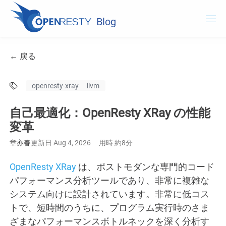
Blog
OpenResty.com
← 戻る
OpenResty XRay
openresty-xray
llvm
OpenResty Edge
自己最適化：OpenResty XRay の性能
ドキュメント
変革
OpenResty XRay を試用する
章亦春
更新日 Aug 4, 2026
用時 約8分
OpenResty XRay
は、ポストモダンな専門的コード
パフォーマンス分析ツールであり、非常に複雑な
システム向けに設計されています。非常に低コス
トで、短時間のうちに、プログラム実行時のさま
ざまなパフォーマンスボトルネックを深く分析す