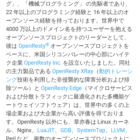
グ」、「機械プログラミング」 の先駆者であり、
22 年以上のプログラミング経験と 16 年以上のオ
ープンソース経験を持っております。世界中で
4000 万以上のドメイン名を持つユーザーを抱える
オープンソースプロジェクトのリーダーとして、
®
彼は
OpenResty
オープンソースプロジェクトを
ベースに、米国シリコンバレーの中心部にハイテ
ク企業
OpenResty Inc.
を設立いたしました。同社
の主力製品である
OpenResty XRay
（
動的トレーシ
ング
技術を利用した非侵襲的な障害分析および排
除ツール）と
OpenResty Edge
（マイクロサービス
および分散トラフィックに最適化された多機能ゲ
ートウェイソフトウェア）は、世界中の多くの上
場企業および大企業から高い評価を得ておりま
す。OpenResty 以外にも、章亦春は Linux カーネ
ル、Nginx、
LuaJIT
、
GDB
、
SystemTap
、
LLVM
、
Perl など、複数のオープンソースプロジェクトに