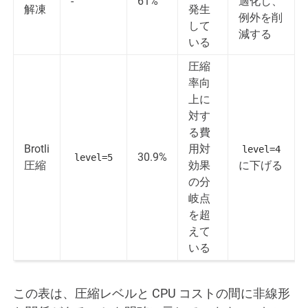
-
61%
適化し、
解凍
発生
例外を削
して
減する
いる
圧縮
率向
上に
対す
る費
Brotli
用対
level=4
30.9%
level=5
圧縮
効果
に下げる
の分
岐点
を超
えて
いる
この表は、圧縮レベルと CPU コストの間に非線形