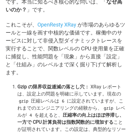
です。本当に知るべき核心的な問いは、「
なぜ高
いのか？
」です。
これこそが、
OpenResty XRay
が市場のあらゆるツ
ールと一線を画す中核的な価値です。稼働中のサ
ービスに対して非侵入型ダイナミックトレースを
実行することで、関数レベルの CPU 使用量を正確
に捕捉し、性能問題を「現象」から直接「設定」
と「仕組み」のレベルまで深く掘り下げて解析し
ます。
Gzip の限界収益逓減の落とし穴：
XRay レポート
は、設定上の問題を明確に示しています。現在の
圧縮レベルは
に設定されていますが、こ
gzip
6
れまでのエンジニアリングの経験から、
レベ
gzip
ルが
を超えると、
圧縮率の向上はほぼ停滞し、
4
一方で CPU 計算負荷は指数関数的に増加する
こと
が証明されています。この設定は、典型的なリソー