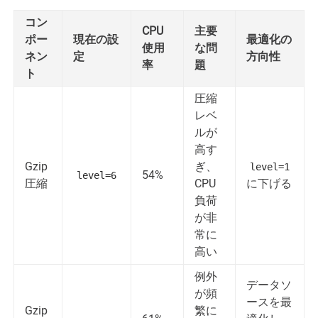
コン
CPU
主要
ポー
現在の設
最適化の
使用
な問
ネン
定
方向性
率
題
ト
圧縮
レベ
ルが
高す
Gzip
ぎ、
level=1
54%
level=6
圧縮
CPU
に下げる
負荷
が非
常に
高い
例外
データソ
が頻
ースを最
Gzip
繁に