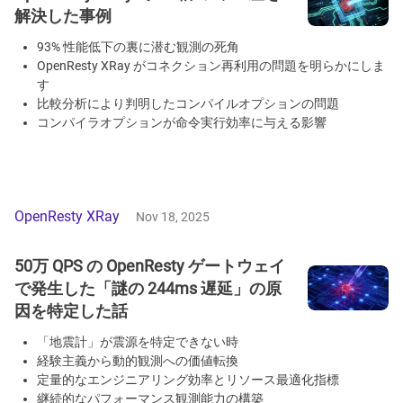
解決した事例
93% 性能低下の裏に潜む観測の死角
OpenResty XRay がコネクション再利用の問題を明らかにしま
す
比較分析により判明したコンパイルオプションの問題
コンパイラオプションが命令実行効率に与える影響
OpenResty XRay
Nov 18, 2025
50万 QPS の OpenResty ゲートウェイ
で発生した「謎の 244ms 遅延」の原
因を特定した話
「地震計」が震源を特定できない時
経験主義から動的観測への価値転換
定量的なエンジニアリング効率とリソース最適化指標
継続的なパフォーマンス観測能力の構築