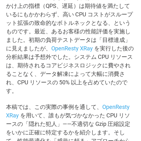
かけ上の指標（QPS、遅延）は期待値を満たして
いるにもかかわらず、高い CPU コストがスループ
ット拡張の致命的なボトルネックとなる、という
ものです。最近、あるお客様の性能評価を実施し
ました。初期の負荷テストデータは「目標達成」
に見えましたが、
OpenResty XRay
を実行した後の
分析結果は予想外でした。システム CPU リソース
は、期待されるコアビジネスロジックに費やされ
ることなく、データ解凍によって大幅に消費さ
れ、CPU リソースの 50% 以上を占めていたので
す。
本稿では、この実際の事例を通して、
OpenResty
XRay
を用いて、誰もが気づかなかった CPU リソ
ースの「隠れた犯人」——不適切な Gzip 圧縮設定
をいかに正確に特定するかを紹介します。そし
て、性能最適化を「感覚に頼る」アプローチから