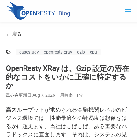
Blog
OpenResty.com
← 戻る
OpenResty XRay
casestudy
openresty-xray
gzip
cpu
OpenResty Edge
OpenResty XRay は、Gzip 設定の潜在
ドキュメント
的なコストをいかに正確に特定する
か
OpenResty XRay を試用する
章亦春
更新日 Aug 7, 2026
用時 約11分
高スループットが求められる金融機関レベルのビ
ジネス環境では、性能最適化の難易度は想像をは
るかに超えます。当社はしばしば、ある重要なパ
ラドックスに直面します。それは、システムの見