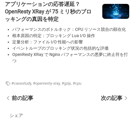
アプリケーションの応答遅延？
OpenResty XRay が 75 ミリ秒のブロ
ッキングの真因を特定
パフォーマンスのボトルネック：CPU リソース競合の顕在化
根本原因の特定：ブロッキング Lua I/O 操作
定量分析：ファイル I/O 性能への影響
イベントループのブロッキング状況の包括的な評価
OpenResty XRay で Nginx パフォーマンスの悪夢に終止符を打
つ
casestudy
,
openresty-xray
,
gzip
,
cpu
前の記事
次の記事
シェア