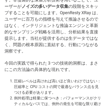
ーザーが
ノイズの多いデータ収集
の段階をスキッ
プすることを可能にします。OpenResty XRay は、
ユーザーに百万もの指標を与えて推論させるので
はなく、インテリジェントな推論エンジンと革新
的なサンプリング戦略を活用し、分析結果を直接
提示します。当社が提供するのは生データではな
く、問題の根本原因に直結する、行動につながる
洞察です。
今回の実践で得られた 3 つの技術的洞察は、まさ
にこの方法論の具体的な現れです。
圧縮レベルは高ければ高いほど良いわけではない：
圧縮率と CPU コストの間で最適なバランス点を見
つける必要があります。
例外処理は軽量に保つべき：パフォーマンスがクリ
ティカルなパスでは、例外の発生を可能な限り避け