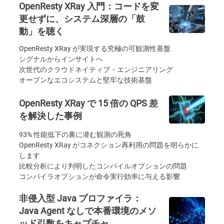
OpenResty XRay 入門：コードを変
更せずに、システム深層の「鼓
動」を聴く
OpenResty XRay が実現する究極の可観測性基盤
シグナルからインサイトへ
次世代のクラウドネイティブ・エンジニアリング
オープンなエコシステムと堅牢な技術基盤
OpenResty XRay で 15 倍の QPS 差
を解決した事例
93% 性能低下の裏に潜む観測の死角
OpenResty XRay がコネクション再利用の問題を明らかに
します
比較分析により判明したコンパイルオプションの問題
コンパイラオプションが命令実行効率に与える影響
非侵入型 Java プロファイラ：
Java Agent なしで本番環境のメソ
ッド引数をキャプチャ