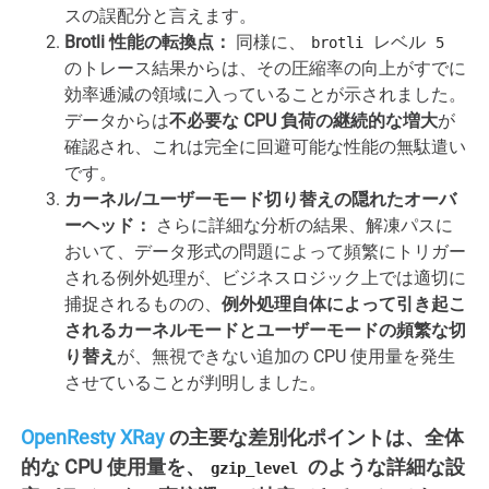
スの誤配分と言えます。
Brotli 性能の転換点：
同様に、
レベル
brotli
5
のトレース結果からは、その圧縮率の向上がすでに
効率逓減の領域に入っていることが示されました。
データからは
不必要な CPU 負荷の継続的な増大
が
確認され、これは完全に回避可能な性能の無駄遣い
です。
カーネル/ユーザーモード切り替えの隠れたオーバ
ーヘッド：
さらに詳細な分析の結果、解凍パスに
おいて、データ形式の問題によって頻繁にトリガー
される例外処理が、ビジネスロジック上では適切に
捕捉されるものの、
例外処理自体によって引き起こ
されるカーネルモードとユーザーモードの頻繁な切
り替え
が、無視できない追加の CPU 使用量を発生
させていることが判明しました。
OpenResty XRay
の主要な差別化ポイントは、全体
的な CPU 使用量を、
のような詳細な設
gzip_level