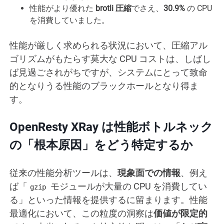
性能がより優れた
brotli 圧縮
でさえ、
30.9%
の CPU
を消費していました。
性能が厳しく求められる状況において、圧縮アル
ゴリズムがもたらす莫大な CPU コストは、しばし
ば見過ごされがちですが、システムにとって致命
的となりうる性能のブラックホールとなり得ま
す。
OpenResty XRay は性能ボトルネック
の「根本原因」をどう特定するか
従来の性能分析ツールは、
現象面での情報
、例え
ば「
モジュールが大量の CPU を消費してい
gzip
る」といった情報を提供するに留まります。性能
最適化において、この粒度の洞察は
価値が限定的