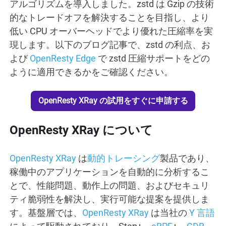
アルゴリズムを導入しました。zstd は Gzip の技術
的なトレードオフを解決することを目指し、より
低い CPU オーバーヘッドでより優れた圧縮率を実
現します。以下のブログ記事で、zstd の利点、お
よび
OpenResty Edge
で zstd 圧縮サポートをどの
ように適用できるかをご確認ください。
OpenResty XRay の試用をすぐに申請する
OpenResty XRay について
OpenResty XRay
は
動的トレーシング
製品であり、
稼働中のアプリケーションを自動的に分析するこ
とで、性能問題、動作上の問題、およびセキュリ
ティ脆弱性を解決し、実行可能な提案を提供しま
す。基盤層では、
OpenResty XRay
は当社の
Y 言語