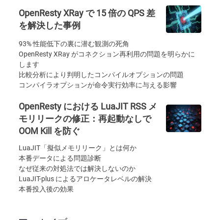
OpenResty XRay で 15 倍の QPS 差
を解決した事例
93% 性能低下の裏に潜む観測の死角
OpenResty XRay がコネクション再利用の問題を明らかに
します
比較分析により判明したコンパイルオプションの問題
コンパイラオプションが命令実行効率に与える影響
OpenResty における LuaJIT RSS メ
モリリークの修正：再起動なしで
OOM Kill を防ぐ
LuaJIT「擬似メモリリーク」とは何か
本番データによる問題診断
なぜ従来の対処法では解決しないのか
LuaJIT-plus によるアロケータレベルの解決
本番投入後の効果