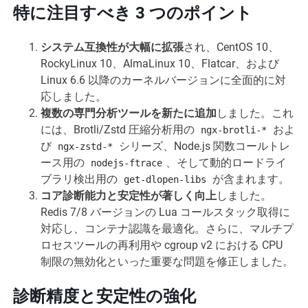
特に注目すべき 3 つのポイント
システム互換性が大幅に拡張
され、CentOS 10、
RockyLinux 10、AlmaLinux 10、Flatcar、および
Linux 6.6 以降のカーネルバージョンに全面的に対
応しました。
複数の専門分析ツールを新たに追加
しました。これ
には、Brotli/Zstd 圧縮分析用の
およ
ngx-brotli-*
び
シリーズ、Node.js 関数コールトレ
ngx-zstd-*
ース用の
、そして動的ロードライ
nodejs-ftrace
ブラリ検出用の
が含まれます。
get-dlopen-libs
コア診断能力と安定性が著しく向上
しました。
Redis 7/8 バージョンの Lua コールスタック取得に
対応し、コンテナ認識を最適化。さらに、マルチプ
ロセスツールの再利用や cgroup v2 における CPU
制限の無効化といった重要な問題を修正しました。
診断精度と安定性の強化