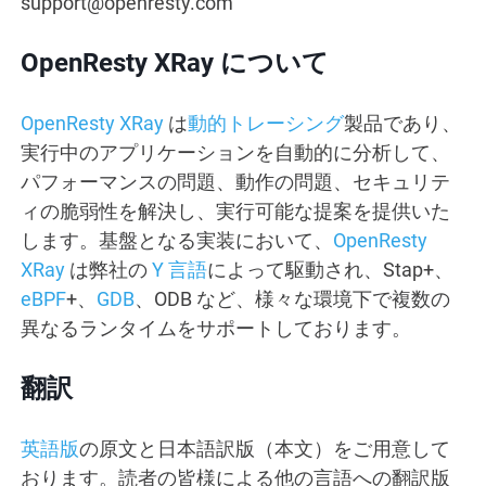
support@openresty.com
OpenResty XRay について
OpenResty XRay
は
動的トレーシング
製品であり、
実行中のアプリケーションを自動的に分析して、
パフォーマンスの問題、動作の問題、セキュリテ
ィの脆弱性を解決し、実行可能な提案を提供いた
します。基盤となる実装において、
OpenResty
XRay
は弊社の
Y 言語
によって駆動され、Stap+、
eBPF
+、
GDB
、ODB など、様々な環境下で複数の
異なるランタイムをサポートしております。
翻訳
英語版
の原文と日本語訳版（本文）をご用意して
おります。読者の皆様による他の言語への翻訳版