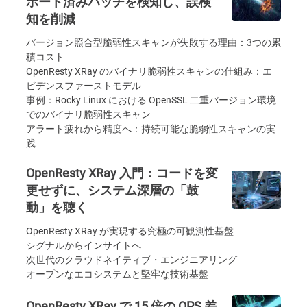
ポート済みパッチを検知し、誤検
知を削減
バージョン照合型脆弱性スキャンが失敗する理由：3つの累
積コスト
OpenResty XRay のバイナリ脆弱性スキャンの仕組み：エ
ビデンスファーストモデル
事例：Rocky Linux における OpenSSL 二重バージョン環境
でのバイナリ脆弱性スキャン
アラート疲れから精度へ：持続可能な脆弱性スキャンの実
践
OpenResty XRay 入門：コードを変
更せずに、システム深層の「鼓
動」を聴く
OpenResty XRay が実現する究極の可観測性基盤
シグナルからインサイトへ
次世代のクラウドネイティブ・エンジニアリング
オープンなエコシステムと堅牢な技術基盤
OpenResty XRay で 15 倍の QPS 差