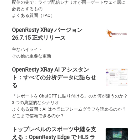
配信の先で：ライブ配信シナリオが同一ゲートウェイ層に
必要とするもの
よくある質問（FAQ）
OpenResty XRay バージョン
26.7.15 正式リリース
主なハイライト
その他の重要な更新
OpenResty XRay AI アシスタン
ト：すべての分析データに語らせ
る
「レポートを ChatGPT に貼り付ける」のと何が違うのか？
3 つの典型的なシナリオ
よくある質問：AI は本当にフレームグラフを読めるのか？
どこまで信頼できるのか？
トップレベルのスポーツ中継を支
える：OpenResty Edge で HLS ラ