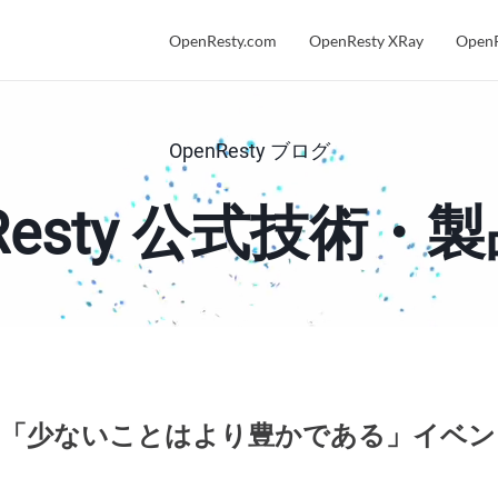
OpenResty.com
OpenResty XRay
OpenR
OpenResty ブログ
nResty 公式技術・
k を活用した「少ないことはより豊かである」イ