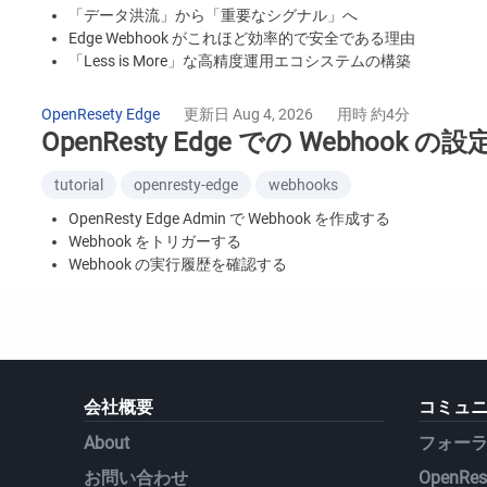
「データ洪流」から「重要なシグナル」へ
Edge Webhook がこれほど効率的で安全である理由
「Less is More」な高精度運用エコシステムの構築
OpenResty Edge で Zstandard 圧縮を有効にする方法
OpenResety Edge
更新日 Aug 4, 2026
用時 約4分
OpenResty Edge での Webhook の設
tutorial
openresty-edge
webhooks
OpenResty Edge Admin で Webhook を作成する
Webhook をトリガーする
Webhook の実行履歴を確認する
会社概要
コミュ
About
フォー
お問い合わせ
OpenRest