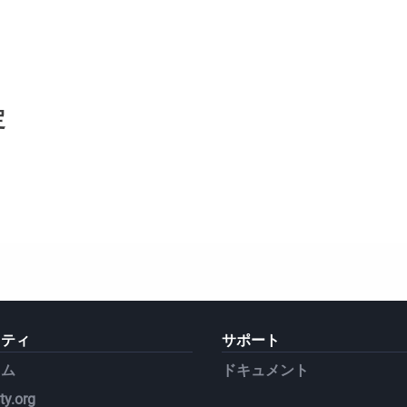
定
ニティ
サポート
ラム
ドキュメント
y.org