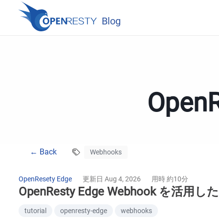
Blog
Ope
← Back
Webhooks
OpenResety Edge
更新日 Aug 4, 2026
用時 約10分
OpenResty Edge Webhoo
tutorial
openresty-edge
webhooks