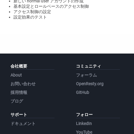
新しい normal user アカウントの作成
基本設定とロールベースのアクセス制御
アクセス制御の設定
設定効果のテスト
会社概要
コミュニティ
About
フォーラム
お問い合わせ
OpenResty.org
採用情報
GitHub
ブログ
サポート
フォロー
ドキュメント
LinkedIn
YouTube