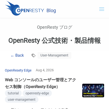
Blog
OpenResty.com
OpenResty ブログ
OpenResty XRay
OpenResty 公式技術・製品情報
OpenResty Edge
← Back
User-Management
ドキュメント
OpenResty XRay を試用する
Aug 4, 2026
OpenResety Edge
Web コンソールのユーザー管理とアク
セス制御（OpenResty Edge）
tutorial
openresty-edge
user-management