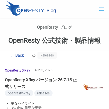
Blog
OpenResty.com
OpenResty ブログ
OpenResty XRay
OpenResty 公式技術・製品情報
OpenResty Edge
← Back
Releases
ドキュメント
OpenResty XRay を試用する
Aug 3, 2026
OpenResty XRay
OpenResty XRay バージョン 26.7.15 正
式リリース
openresty-xray
releases
主なハイライト
その他の重要な更新