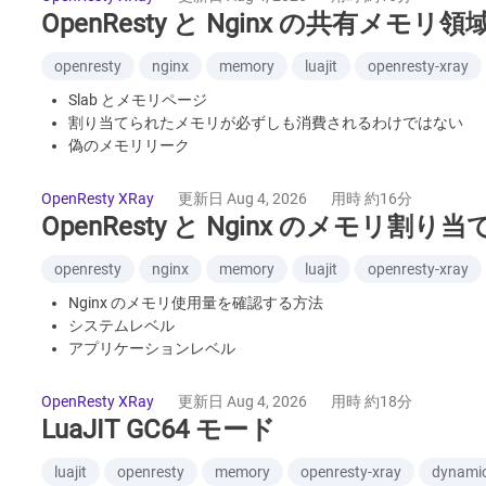
OpenResty と Nginx の共有
openresty
nginx
memory
luajit
openresty-xray
Slab とメモリページ
割り当てられたメモリが必ずしも消費されるわけではない
偽のメモリリーク
HUP による再読み込み
OpenResty XRay
更新日 Aug 4, 2026
用時 約16分
OpenResty と Nginx のメモリ割
openresty
nginx
memory
luajit
openresty-xray
Nginx のメモリ使用量を確認する方法
システムレベル
アプリケーションレベル
従来の Nginx サーバー
FAQ: Nginx はどれだけのメモリを必要とするか
OpenResty XRay
更新日 Aug 4, 2026
用時 約18分
LuaJIT GC64 モード
luajit
openresty
memory
openresty-xray
dynamic