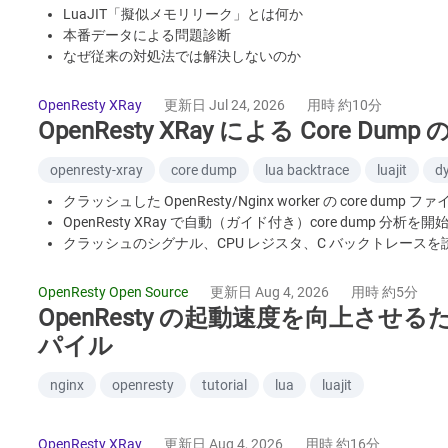
LuaJIT「擬似メモリリーク」とは何か
本番データによる問題診断
なぜ従来の対処法では解決しないのか
LuaJIT-plus によるアロケータレベルの解決
本番投入後の効果
OpenResty XRay
更新日 Jul 24, 2026
用時 約10分
OpenResty XRay による Core Du
openresty-xray
core dump
lua backtrace
luajit
d
クラッシュした OpenResty/Nginx worker の core dum
OpenResty XRay で自動（ガイド付き）core dump 分析を開
クラッシュのシグナル、CPU レジスタ、C バックトレースを
Lua バックトレースからクラッシュした正確な行までたどる
オンラインの core dump に対する自動 Insights レポート
OpenResty Open Source
更新日 Aug 4, 2026
用時 約5分
OpenResty の起動速度を向上させる
パイル
nginx
openresty
tutorial
lua
luajit
OpenResty XRay
更新日 Aug 4, 2026
用時 約16分