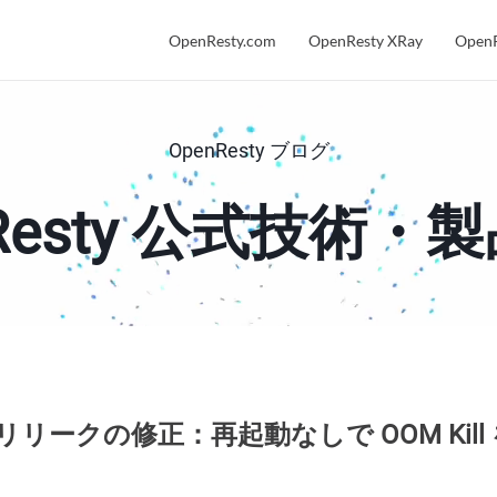
OpenResty.com
OpenResty XRay
OpenR
OpenResty ブログ
nResty 公式技術・
S メモリリークの修正：再起動なしで OOM Kil