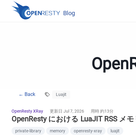
Blog
Ope
← Back
Luajit
OpenResty XRay
更新日 Jul 7, 2026
用時 約13分
OpenResty における LuaJIT RS
private-library
memory
openresty-xray
luajit