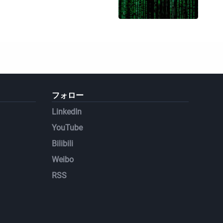
フォロー
LinkedIn
YouTube
Bilibili
Weibo
RSS