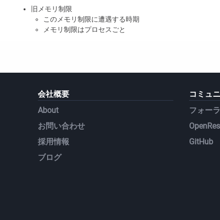
旧メモリ制限
このメモリ制限に遭遇する時期
メモリ制限はプロセスごと
GC が管理するメモリ
GC が管理しないメモリ
x64 モードのメモリ上限を 4 GB に引き上げる
新しい GC64 モード
GC64 モードの有効化方法
パフォーマンスへの影響
会社概要
コミュ
デバッグ分析ツールチェーン
About
フォー
お問い合わせ
OpenRest
採用情報
GitHub
ブログ