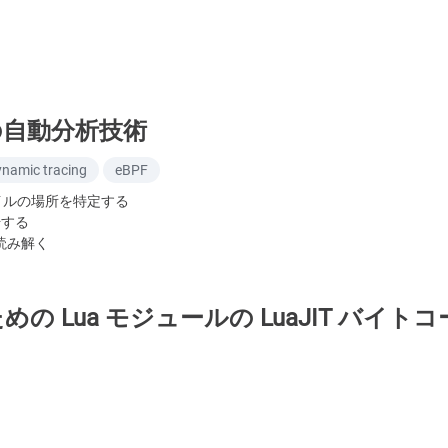
mp の自動分析技術
ynamic tracing
eBPF
p ファイルの場所を特定する
始する
読み解く
ための Lua モジュールの LuaJIT バイ