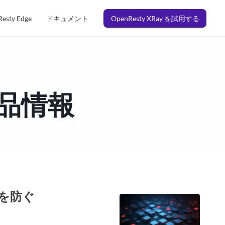
esty Edge
ドキュメント
OpenResty XRay を試用する
製品情報
l を防ぐ