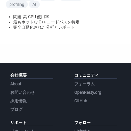
profiling
AI
問題: 高 CPU 使用率
最もホットな C++ コードパスを特定
完全自動化された分析とレポート
会社概要
コミュニティ
About
フォーラム
お問い合わせ
OpenResty.org
採用情報
GitHub
ブログ
サポート
フォロー