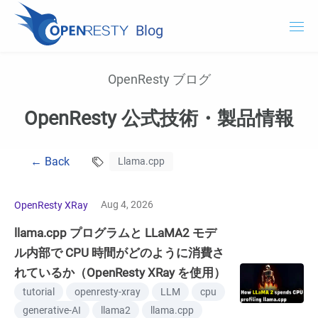
Blog
OpenResty.com
OpenResty ブログ
OpenResty XRay
OpenResty 公式技術・製品情報
OpenResty Edge
← Back
Llama.cpp
ドキュメント
OpenResty XRay を試用する
Aug 4, 2026
OpenResty XRay
llama.cpp プログラムと LLaMA2 モデ
ル内部で CPU 時間がどのように消費さ
れているか（OpenResty XRay を使用）
tutorial
openresty-xray
LLM
cpu
generative-AI
llama2
llama.cpp