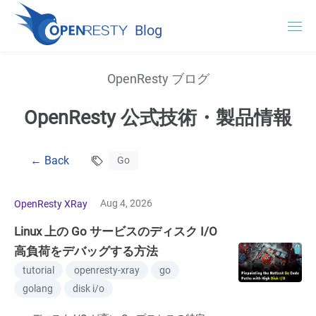
Blog
OpenResty.com
OpenResty ブログ
OpenResty XRay
OpenResty 公式技術・製品情報
OpenResty Edge
← Back
Go
ドキュメント
OpenResty XRay を試用する
Aug 4, 2026
OpenResty XRay
Linux 上の Go サービスのディスク I/O
高負荷をデバッグする方法
tutorial
openresty-xray
go
golang
disk i/o