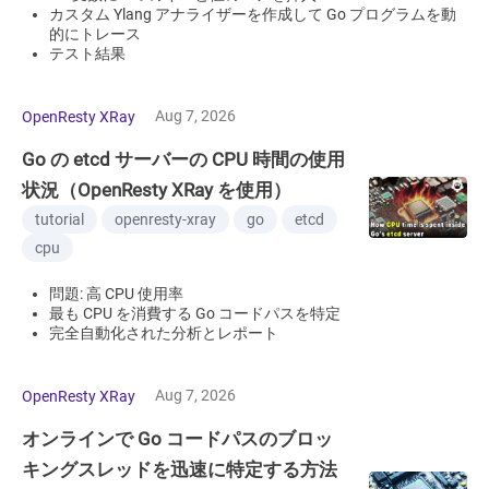
カスタム Ylang アナライザーを作成して Go プログラムを動
的にトレース
テスト結果
Aug 7, 2026
OpenResty XRay
Go の etcd サーバーの CPU 時間の使用
状況（OpenResty XRay を使用）
tutorial
openresty-xray
go
etcd
cpu
問題: 高 CPU 使用率
最も CPU を消費する Go コードパスを特定
完全自動化された分析とレポート
Aug 7, 2026
OpenResty XRay
オンラインで Go コードパスのブロッ
キングスレッドを迅速に特定する方法