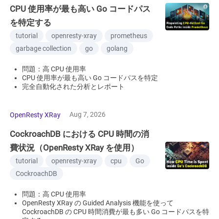
CPU 使用率が最も高い Go コードパス
を特定する
tutorial
openresty-xray
prometheus
garbage collection
go
golang
問題：高 CPU 使用率
CPU 使用率が最も高い Go コードパスを特定
完全自動化された分析とレポート
Aug 7, 2026
OpenResty XRay
CockroachDB における CPU 時間の消
費状況（OpenResty XRay を使用）
tutorial
openresty-xray
cpu
Go
CockroachDB
問題：高 CPU 使用率
OpenResty XRay の Guided Analysis 機能を使って
CockroachDB の CPU 時間消費が最も多い Go コードパスを特