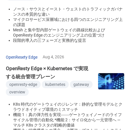
ノース・サウスとイースト・ウェストのトラフィックガバナ
ンスの本質的な違い
マイクロサービス深層域における四つのエンジニアリング上
の課題
Mesh と集中型内部ゲートウェイの路線比較および
OpenResty Edge のエンジニアリング上の位置づけ
段階的導入の三フェーズと実務的な提言
Aug 4, 2026
OpenResety Edge
OpenResty Edge × Kubernetes で実現
する統合管理プレーン
openresty-edge
kubernetes
gateway
overview
K8s 時代のゲートウェイのジレンマ：静的な管理モデルとク
ラウドネイティブ環境のミスマッチ
機能 1：真の弾力性を実現――ゲートウェイノードのライフ
サイクル管理の自動化 *機能 2：サイロ化から一元管理へ —
マルチ K8s クラスタの戦略的価値