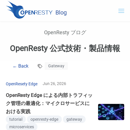
Blog
OpenResty.com
OpenResty ブログ
OpenResty XRay
OpenResty 公式技術・製品情報
OpenResty Edge
← Back
Gateway
ドキュメント
OpenResty XRay を試用する
Jun 26, 2026
OpenResety Edge
OpenResty Edge による内部トラフィッ
ク管理の最適化：マイクロサービスに
おける実践
tutorial
openresty-edge
gateway
microservices