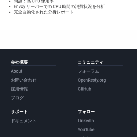
問題：高 CPU 使用率
Envoy サーバーでの CPU 時間の消費状況を分析
完全自動化された分析レポート
会社概要
コミュニティ
About
フォーラム
お問い合わせ
OpenResty.org
採用情報
GitHub
ブログ
サポート
フォロー
ドキュメント
LinkedIn
YouTube