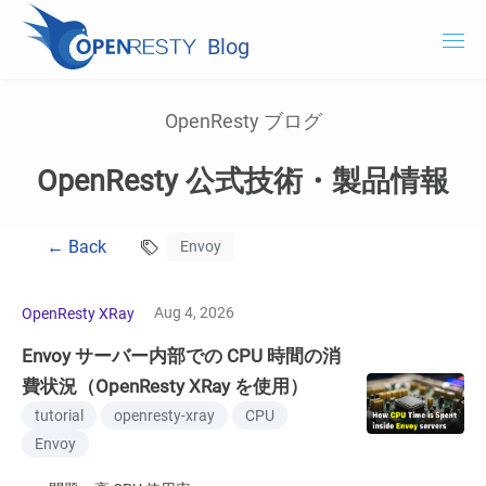
Blog
OpenResty.com
OpenResty ブログ
OpenResty XRay
OpenResty 公式技術・製品情報
OpenResty Edge
← Back
Envoy
ドキュメント
OpenResty XRay を試用する
Aug 4, 2026
OpenResty XRay
Envoy サーバー内部での CPU 時間の消
費状況（OpenResty XRay を使用）
tutorial
openresty-xray
CPU
Envoy