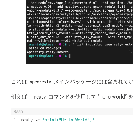
これは
メインパッケージには含まれて
openresty
例えば、
コマンドを使用して “hello wor
resty
1
resty -e 
'print("Hello World")'