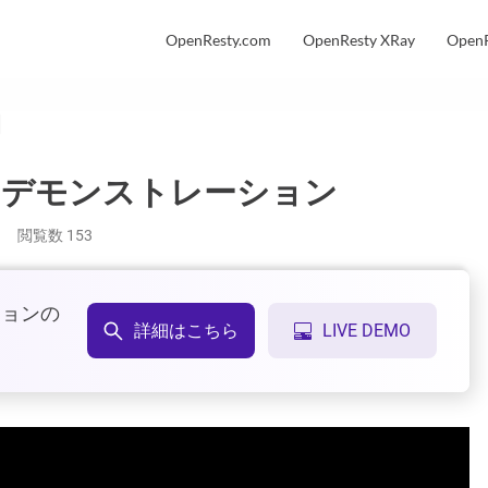
OpenResty.com
OpenResty XRay
OpenR
ルのデモンストレーション
閲覧数
153
ションの
詳細はこちら
LIVE DEMO
。