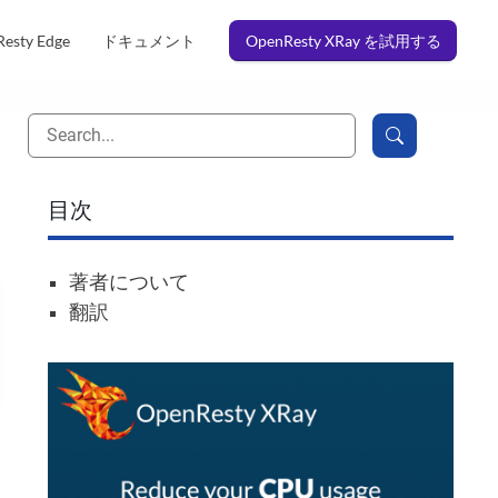
esty Edge
ドキュメント
OpenResty XRay を試用する
目次
著者について
翻訳