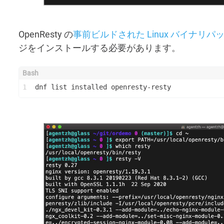
OpenResty の
事前ビルドされた Linux バイナリパ
ジをインストールする必要があります。
1
dnf list installed openresty-resty