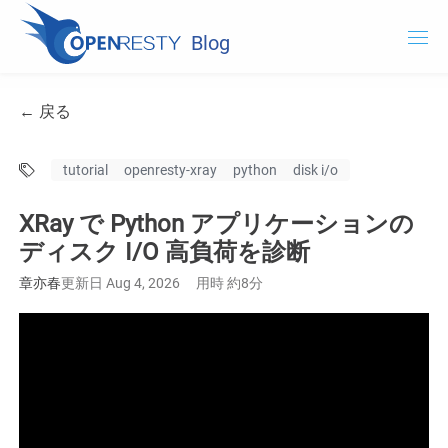
Blog
OpenResty.com
← 戻る
OpenResty XRay
tutorial
openresty-xray
python
disk i/o
OpenResty Edge
XRay で Python アプリケーションの
ドキュメント
ディスク I/O 高負荷を診断
OpenResty XRay を試用する
章亦春
更新日 Aug 4, 2026
用時 約8分