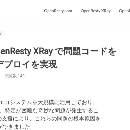
OpenResty.com
OpenResty XRay
OpenR
y
nResty XRay で問題コードを
デプロイを実現
閲覧数
140
関連のエコシステムを大規模に活用しており、
など、特定が困難な奇妙な問題が発生するこ
Ray の支援により、これらの問題の根本原因を
ができました。