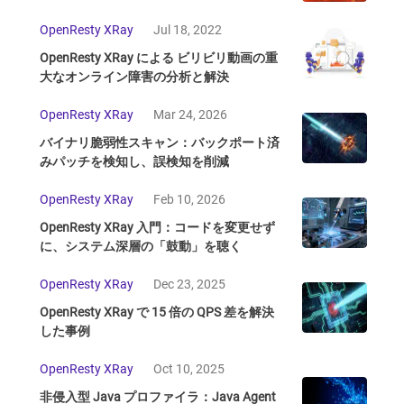
OpenResty XRay
Jul 18, 2022
OpenResty XRay による ビリビリ動画の重
大なオンライン障害の分析と解決
OpenResty XRay
Mar 24, 2026
バイナリ脆弱性スキャン：バックポート済
みパッチを検知し、誤検知を削減
OpenResty XRay
Feb 10, 2026
OpenResty XRay 入門：コードを変更せず
に、システム深層の「鼓動」を聴く
OpenResty XRay
Dec 23, 2025
OpenResty XRay で 15 倍の QPS 差を解決
した事例
OpenResty XRay
Oct 10, 2025
非侵入型 Java プロファイラ：Java Agent