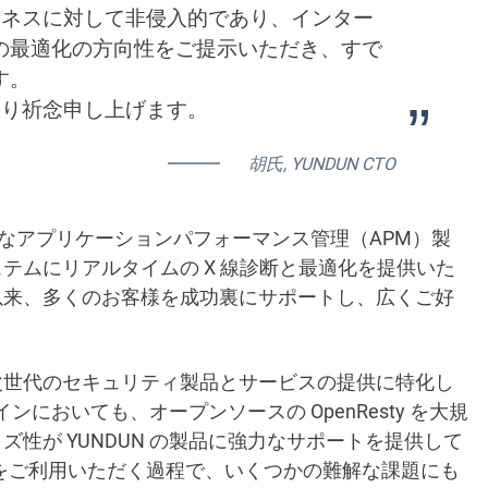
で、ビジネスに対して非侵入的であり、インター
の最適化の方向性をご提示いただき、すで
す。
を心より祈念申し上げます。
胡氏, YUNDUN CTO
発した高度なアプリケーションパフォーマンス管理（APM）製
テムにリアルタイムの X 線診断と最適化を提供いた
以来、多くのお客様を成功裏にサポートし、広くご好
は、次世代のセキュリティ製品とサービスの提供に特化し
ンにおいても、オープンソースの OpenResty を大規
性が YUNDUN の製品に強力なサポートを提供して
ty をご利用いただく過程で、いくつかの難解な課題にも