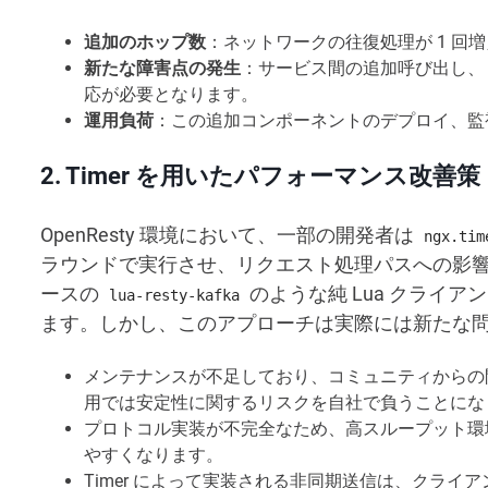
追加のホップ数
：ネットワークの往復処理が 1 回
新たな障害点の発生
：サービス間の追加呼び出し、
応が必要となります。
運用負荷
：この追加コンポーネントのデプロイ、監
2. Timer を用いたパフォーマンス改善策
OpenResty 環境において、一部の開発者は
ngx.tim
ラウンドで実行させ、リクエスト処理パスへの影響
ースの
のような純 Lua クライ
lua-resty-kafka
ます。しかし、このアプローチは実際には新たな
メンテナンスが不足しており、コミュニティからの
用では安定性に関するリスクを自社で負うことにな
プロトコル実装が不完全なため、高スループット環
やすくなります。
Timer によって実装される非同期送信は、クライア