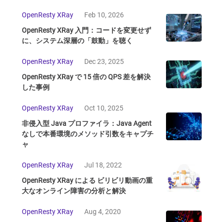
OpenResty XRay
Feb 10, 2026
OpenResty XRay 入門：コードを変更せず
に、システム深層の「鼓動」を聴く
OpenResty XRay
Dec 23, 2025
OpenResty XRay で 15 倍の QPS 差を解決
した事例
OpenResty XRay
Oct 10, 2025
非侵入型 Java プロファイラ：Java Agent
なしで本番環境のメソッド引数をキャプチ
ャ
OpenResty XRay
Jul 18, 2022
OpenResty XRay による ビリビリ動画の重
大なオンライン障害の分析と解決
OpenResty XRay
Aug 4, 2020