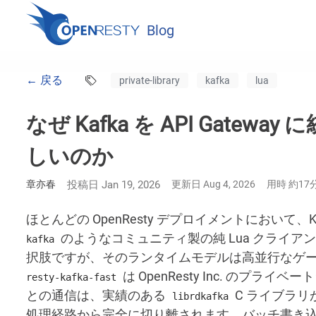
Blog
← 戻る
private-library
kafka
lua
なぜ Kafka を API Gat
しいのか
章亦春
投稿日 Jan 19, 2026
更新日 Aug 4, 2026
用時 約17
ほとんどの OpenResty デプロイメントにおいて、K
のようなコミュニティ製の純 Lua クライ
kafka
択肢ですが、そのランタイムモデルは高並行なゲ
は OpenResty Inc. のプ
resty-kafka-fast
との通信は、実績のある
C ライブラリ
librdkafka
処理経路から完全に切り離されます。バッチ書き