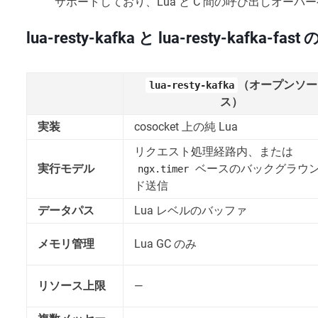
サポートしており、Lua と C 間の呼び出しオー
lua-resty-kafka と lua-resty-kafka-fas
（オープンソー
lua-resty-kafka
ス）
実装
cosocket 上の純 Lua
リクエスト処理経路内、または
実行モデル
ベースのバックグラウ
ngx.timer
ド送信
データパス
Lua レベルのバッファ
メモリ管理
Lua GC のみ
リソース上限
—