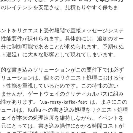
とのレイテンシを安定させ、見積もりやすく保ちま
ベントをリクエスト受付段階で直接メッセージシステ
な性能要件が課せられます。具体的には、追加のオー
十分に制御可能であることが求められます。予期せぬ
スト遅延）に大きな影響として現れてしまいます。
用的な書き込みソリューションがこの要件下では必ず
ソリューションは、個々のリクエスト処理における時
ット性能を重視しているためです。この特性の違い
りませんが、ゲートウェイのクリティカルパスに組み
能性があります。
は、まさにこの
lua-resty-kafka-fast
ールは、Kafka への書き込み処理をリクエスト処理
ウェイが本来の処理速度を維持しながら、イベントを
し元にとっては、書き込み操作にかかる時間コストが