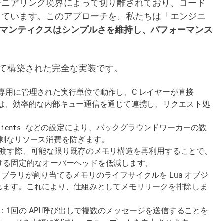
ジニアリング境界によって切り離されており、コード
しています。このアプローチを、私たちは「エンジニ
のセマンティクスはシンプルさを維持し、パフォーマンス
て構築された完全な実装です。
は、専用に管理された実行単位で動作し、C レイヤーが直接
間は、効率的な内部キュー通信を通じて連携し、リクエスト処
などの設定により、バックグラウンドワーカーの数
lients
剰なリソース消費を防ぎます。
ージを渡す際、可能な限り既存のメモリ構造を再利用することで、
ける固定的なオーバーヘッドを低減します。
イブラリが割り当てるメモリのライフサイクルを Lua オブジ
放されます。これにより、仕組みとしてメモリリークを排除しま
：1回の API 呼び出しで複数のメッセージを送信することを