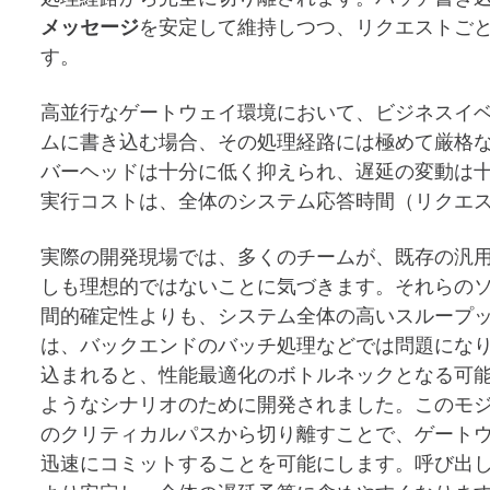
メッセージ
を安定して維持しつつ、リクエストご
す。
高並行なゲートウェイ環境において、ビジネスイ
ムに書き込む場合、その処理経路には極めて厳格
バーヘッドは十分に低く抑えられ、遅延の変動は
実行コストは、全体のシステム応答時間（リクエ
実際の開発現場では、多くのチームが、既存の汎
しも理想的ではないことに気づきます。それらの
間的確定性よりも、システム全体の高いスループ
は、バックエンドのバッチ処理などでは問題にな
込まれると、性能最適化のボトルネックとなる可
ようなシナリオのために開発されました。このモジュ
のクリティカルパスから切り離すことで、ゲート
迅速にコミットすることを可能にします。呼び出