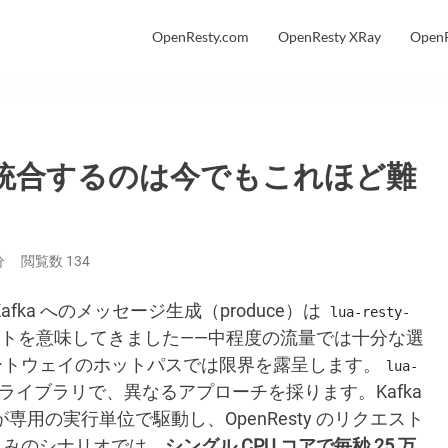
OpenResty.com
OpenResty XRay
OpenR
eway に統合するのは今でもこれほど難
分
閲覧数
134
afka へのメッセージ生成（produce）は
lua-resty-
アントを意味してきました——中程度の流量では十分な選
ートウェイのホットパスでは限界を露呈します。
lua-
ライベートライブラリで、異なるアプローチを採ります。Kafka
が専用の実行単位で駆動し、OpenResty のリクエスト
込みのシナリオでは、
シングル CPU コアで毎秒 25 万