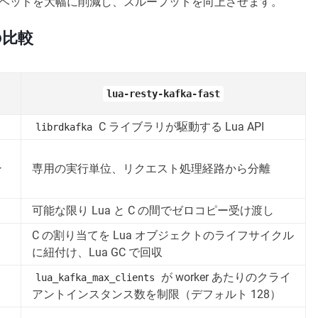
バーヘッドを大幅に削減し、スループットを向上させます。
t の比較
lua-resty-kafka-fast
C ライブラリが駆動する Lua API
librdkafka
ン
専用の実行単位、リクエスト処理経路から分離
可能な限り Lua と C の間でゼロコピー受け渡し
C の割り当てを Lua オブジェクトのライフサイクル
に紐付け、Lua GC で回収
が worker あたりのクライ
lua_kafka_max_clients
アントインスタンス数を制限（デフォルト 128）