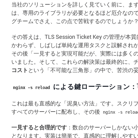
当社のソリューションを詳しく見ていく前に、ま
は、専用のライブラリが必要となるほど厄介なの
グチームでさえ、この点で苦戦するのでしょうか
その答えは、TLS Session Ticket Key の管理が本
かわらず、しばしば単純な運用タスクと誤解され
その後「一見すると実現可能だが、実際には多く
いました。そして、これらの解決策は最終的に、
コスト
という「不可能な三角形」の中で、苦渋の
による鍵ローテーション：
nginx -s reload
これは最も直感的な「泥臭い方法」です。スクリプトを作
すべてのサーバーに配布し、その後
nginx -s reloa
一見すると合理的です
：数台のサーバーしかない
となります。実装は簡単で、直感的に理解しやす