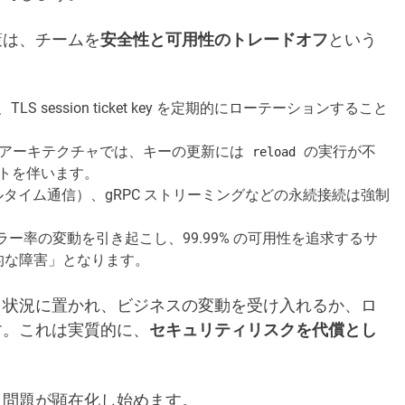
策は、チームを
安全性と可用性のトレードオフ
という
、TLS session ticket key を定期的にローテーションすること
nx アーキテクチャでは、キーの更新には
の実行が不
reload
トを伴います。
リアルタイム通信）、gRPC ストリーミングなどの永続接続は強制
のエラー率の変動を引き起こし、99.99% の可用性を追求するサ
的な障害」となります。
」状況に置かれ、ビジネスの変動を受け入れるか、ロ
す。これは実質的に、
セキュリティリスクを代償とし
、問題が顕在化し始めます。