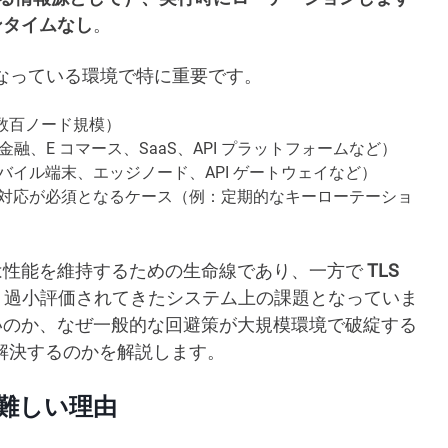
ンタイムなし
。
となっている環境で特に重要です。
十から数百ノード規模）
融、E コマース、SaaS、API プラットフォームなど）
イル端末、エッジノード、API ゲートウェイなど）
対応が必須となるケース（例：定期的なキーローテーショ
開は性能を維持するための生命線であり、一方で
TLS
り過小評価されてきたシステム上の課題となっていま
いのか、なぜ一般的な回避策が大規模環境で破綻する
解決するのかを解説します。
目より難しい理由