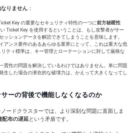
他なりません
：
n Ticket Key の重要なセキュリティ特性の一つに
前方秘匿性
Ticket Key を使用するということは、もし攻撃者がサー
セッションデータを解読できてしまうことを意味します。
イアンス要件のあるあらゆる業界にとって、これは重大な危
どのセキュリティ標準は、キー管理とローテーションに対して厳格な
一貫性の問題を解決しているわけではありません。単に問題
発生した場合の潜在的な破壊力は、かえって大きくなってし
ランサーの背後で機能しなくなるのか
チノードクラスターでは、より深刻な問題に直面しま
鍵配布の遅延
という矛盾です。