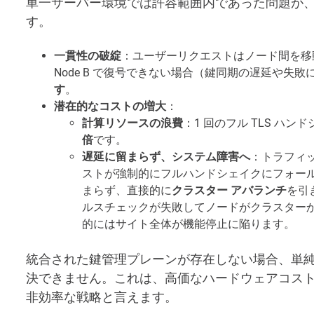
単一サーバー環境では許容範囲内であった問題が、
す。
一貫性の破綻
：ユーザーリクエストはノード間を移動
Node B で復号できない場合（鍵同期の遅延や失敗
す
。
潜在的なコストの増大
：
計算リソースの浪費
：1 回のフル TLS ハ
倍
です。
遅延に留まらず、システム障害へ
：トラフィ
ストが強制的にフルハンドシェイクにフォール
まらず、直接的に
クラスター アバランチ
を引
ルスチェックが失敗してノードがクラスター
的にはサイト全体が機能停止に陥ります。
統合された鍵管理プレーンが存在しない場合、単
決できません。これは、高価なハードウェアコス
非効率な戦略と言えます。