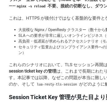
——
不要、接続の切断なし、ダウ
nginx -s reload
これは、HTTPS が後付けではなく基盤的な要件
大規模な Nginx / OpenResty クラスター（数
SLA への要求が非常に厳しいオンラインビジネス（金
高負荷・低遅延が求められるアクセスシナリオ（モバ
セキュリティ監査およびコンプライアンス要件への
ン）
これらのシナリオにおいて、TLS セッション再
session ticket key の管理
は、これまで長期にわた
す。本記事では以降、なぜこの問題が本当に難し
のか、そして
がどのように
lua-resty-tls-session
Session Ticket Key 管理が見た