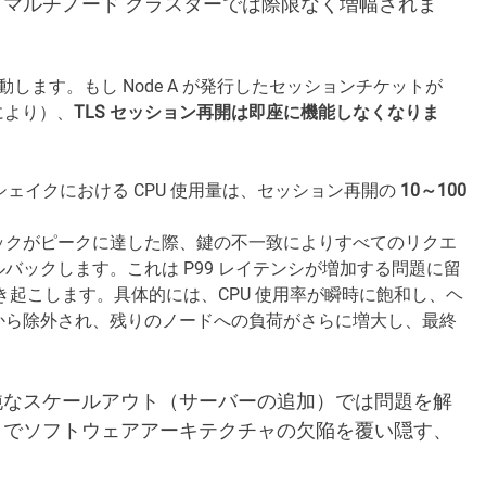
マルチノード クラスターでは際限なく増幅されま
します。もし Node A が発行したセッションチケットが
により）、
TLS セッション再開は即座に機能しなくなりま
ンドシェイクにおける CPU 使用量は、セッション再開の
10～100
ックがピークに達した際、鍵の不一致によりすべてのリクエ
バックします。これは P99 レイテンシが増加する問題に留
き起こします。具体的には、CPU 使用率が瞬時に飽和し、ヘ
から除外され、残りのノードへの負荷がさらに増大し、最終
純なスケールアウト（サーバーの追加）では問題を解
トでソフトウェアアーキテクチャの欠陥を覆い隠す、