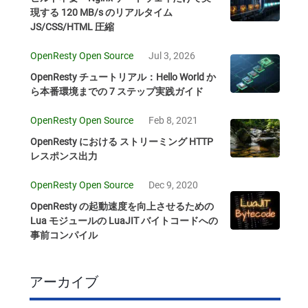
現する 120 MB/s のリアルタイム
JS/CSS/HTML 圧縮
OpenResty Open Source
Jul 3, 2026
OpenResty チュートリアル：Hello World か
ら本番環境までの 7 ステップ実践ガイド
OpenResty Open Source
Feb 8, 2021
OpenResty における ストリーミング HTTP
レスポンス出力
OpenResty Open Source
Dec 9, 2020
OpenResty の起動速度を向上させるための
Lua モジュールの LuaJIT バイトコードへの
事前コンパイル
アーカイブ