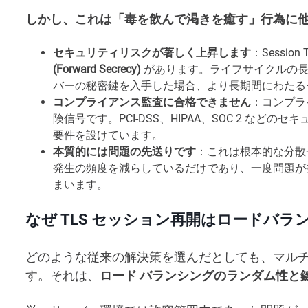
しかし、これは「毒を飲んで渇きを癒す」行為に
セキュリティリスクが著しく上昇します
：Sessio
(Forward Secrecy)
があります。ライフサイクルの長い 
バーの秘密鍵を入手した場合、より長期間にわたる
コンプライアンス監査に合格できません
：コンプラ
険信号です。PCI-DSS、HIPAA、SOC 2 な
要件を設けています。
本質的には問題の先送りです
：これは根本的な分散
発生の頻度を減らしているだけであり、一度問題が
まいます。
なぜ TLS セッション再開はロードバ
どのような従来の解決策を選んだとしても、マル
す。それは、
ロード バランシングのランダム性と