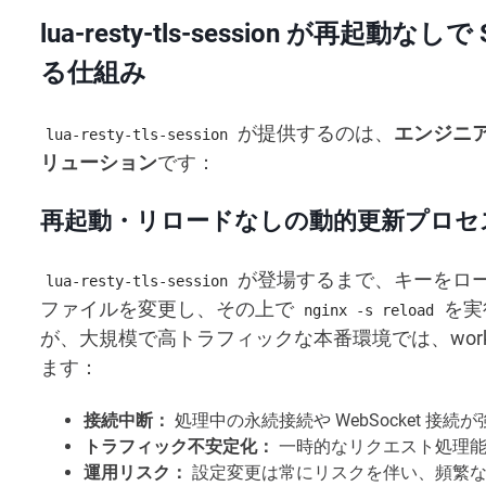
lua-resty-tls-session が再起動なし
る仕組み
が提供するのは、
エンジニ
lua-resty-tls-session
リューション
です：
再起動・リロードなしの動的更新プロセ
が登場するまで、キーをローテ
lua-resty-tls-session
ファイルを変更し、その上で
を実
nginx -s reload
が、大規模で高トラフィックな本番環境では、wor
ます：
接続中断：
処理中の永続接続や WebSocket 接
トラフィック不安定化：
一時的なリクエスト処理能力
運用リスク：
設定変更は常にリスクを伴い、頻繁