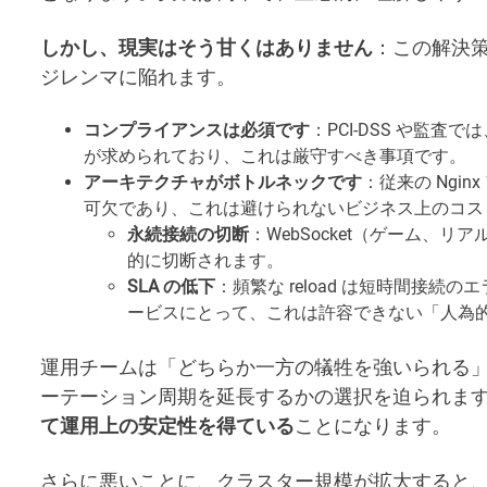
しかし、現実はそう甘くはありません
：この解決
ジレンマに陥れます。
コンプライアンスは必須です
：PCI-DSS や監査では
が求められており、これは厳守すべき事項です。
アーキテクチャがボトルネックです
：従来の Ngi
可欠であり、これは避けられないビジネス上のコス
永続接続の切断
：WebSocket（ゲーム、
的に切断されます。
SLA の低下
：頻繁な reload は短時間接続
ービスにとって、これは許容できない「人為
運用チームは「どちらか一方の犠牲を強いられる
ーテーション周期を延長するかの選択を迫られま
て運用上の安定性を得ている
ことになります。
さらに悪いことに、クラスター規模が拡大すると