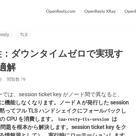
OpenResty.com
OpenResty XRay
OpenR
resty
TLS
弱性：ダウンタイムゼロで実現す
最適解
分
閲覧数
79
では、session ticket key がノード間で異なると、
に機能しなくなります。ノード A が発行した session
トは黙ってフル TLS ハンドシェイクにフォールバックし
の CPU
を消費します。
は
lua-resty-tls-session
題を根本から解決します。session ticket key をク
できる情報源として）、実行時にローテーションします