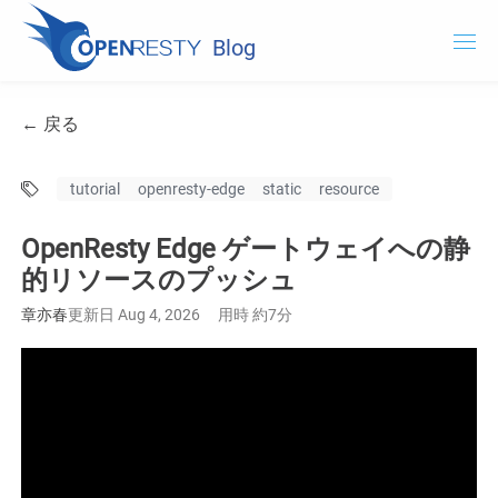
Blog
OpenResty.com
← 戻る
OpenResty XRay
tutorial
openresty-edge
static
resource
OpenResty Edge
OpenResty Edge ゲートウェイへの静
ドキュメント
的リソースのプッシュ
OpenResty Edge
章亦春
更新日 Aug 4, 2026
用時 約7分