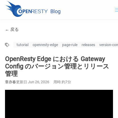
Blog
OpenResty.com
← 戻る
OpenResty XRay
tutorial
openresty-edge
page-rule
releases
version-con
OpenResty Edge
OpenResty Edge における Gateway
ドキュメント
Config のバージョン管理とリリース
管理
OpenResty Edge
章亦春
更新日 Jun 26, 2026
用時 約7分