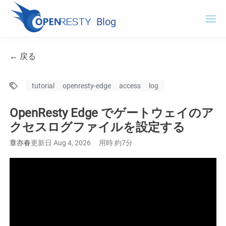
Blog
OpenResty.com
← 戻る
OpenResty XRay
tutorial
openresty-edge
access
log
OpenResty Edge
OpenResty Edge でゲートウェイのア
ドキュメント
クセスログファイルを設定する
OpenResty Edge
章亦春
更新日 Aug 4, 2026
用時 約7分