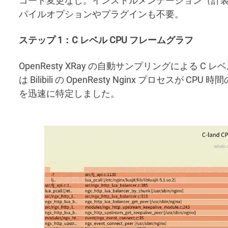
コード変更なし。インストルメンテーション（計装）な
パイルオプションやプラグインも不要。
ステップ 1：C レベル CPU フレームグラフ
OpenResty XRay の自動サンプリングによる C レ
は Bilibili の OpenResty Nginx プロセス
を迅速に特定しました。