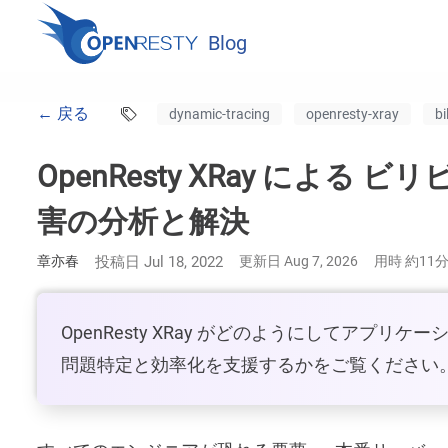
Blog
← 戻る
dynamic-tracing
openresty-xray
bil
OpenResty XRay によ
害の分析と解決
章亦春
投稿日 Jul 18, 2022
更新日 Aug 7, 2026
用時 約11
OpenResty XRay がどのようにしてアプリケー
問題特定と効率化を支援するかをご覧ください