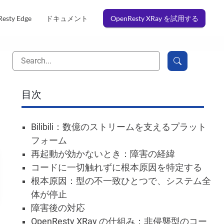
esty Edge
ドキュメント
OpenResty XRay を試用する
目次
Bilibili：数億のストリームを支えるプラット
フォーム
再起動が効かないとき：障害の経緯
コードに一切触れずに根本原因を特定する
根本原因：型の不一致ひとつで、システム全
体が停止
障害後の対応
OpenResty XRay の仕組み：非侵襲型のコー