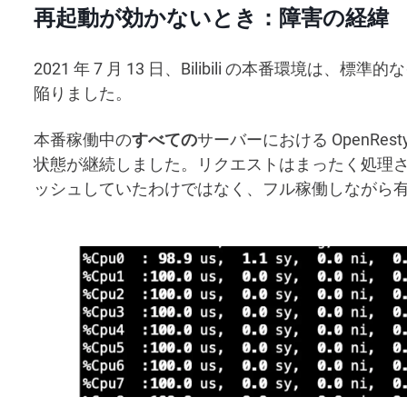
再起動が効かないとき：障害の経緯
2021 年 7 月 13 日、Bilibili の本番環
陥りました。
本番稼働中の
すべての
サーバーにおける OpenRes
状態が継続しました。リクエストはまったく処理
ッシュしていたわけではなく、フル稼働しながら