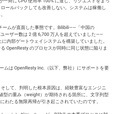
斉に CPU 使用率 100% に達し、リクエストをまっ
。ロールバックしても改善しない。システムは稼働し
る。
ングチームが直面した事態です。Bilibili——「中国の
ーザー数は 2 億 6,700 万人を超えていました——
上に内部ゲートウェイシステムを構築していました。
OpenResty のプロセスが同時に同じ状態に陥りま
ームは OpenResty Inc.（以下、弊社）にサポートを要
。そして、判明した根本原因は、経験豊富なエンジニ
型の重み（weight）が期待される箇所に、文字列型
体にわたる無限再帰が引き起こされていたのです。