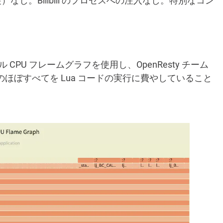
し。Bilibili のプロセスへの注入なし。特別なコン
ベル CPU フレームグラフを使用し、OpenResty チーム
が CPU 時間のほぼすべてを Lua コードの実行に費やしていること