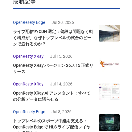
最新記事
OpenResety Edge
Jul 20, 2026
ライブ配信の CDN 選定：普段は問題なく動
く構成が、なぜトップレベルの試合のピー
クで崩れるのか？
OpenResty XRay
Jul 15, 2026
OpenResty XRay バージョン 26.7.15 正式リ
リース
OpenResty XRay
Jul 14, 2026
OpenResty XRay AI アシスタント：すべて
の分析データに語らせる
OpenResety Edge
Jul 8, 2026
トップレベルのスポーツ中継を支える：
OpenResty Edge で HLS ライブ配信レイヤ