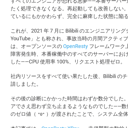
すべてのエンジニアが恐れる悪夢——本番サーバーが一
たく処理できなくなる。再起動しても改善しない
ているにもかかわらず、完全に麻痺した状態に陥
これが、2021 年 7 月に Bilibili のエンジニアリ
YouTube」とも称され、事故当時の月間アクティブユ
は、オープンソースの
OpenResty
フレームワーク
障害発生時、本番稼働中のすべてのサーバーにおける 
した——CPU 使用率 100%、リクエスト処理ゼロ。
社内リソースをすべて使い果たした後、Bilibili のチ
請しました。
その後の診断にかかった時間はわずか数分でした
アでさえ思わず立ち止まるようなものでした——数値
のゼロ値（
）が渡されたことで、システム全
"0"