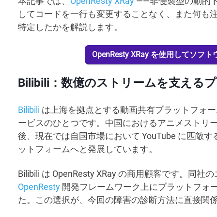
本記事では、
OpenResty XRay
——非侵襲型の動的トレ
してコードを一行も変更することなく、また何も
特定したかを解説します。
OpenResty XRay を使用し
Bilibili：数億のストリームを支え
Bilibili
は上海を拠点とする動画共有プラットフォー
ービスのひとつです。中国におけるアニメストリ
後、現在では自国市場において YouTube に匹
ットフォームへと発展しています。
Bilibili は OpenResty XRay の商用顧
OpenResty
開発フレームワーク上にプラットフォ
た。この選択が、今回の障害の診断方法に直接関