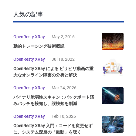
人気の記事
OpenResty XRay
May 2, 2016
動的トレーシング技術概説
OpenResty XRay
Jul 18, 2022
OpenResty XRay による ビリビリ動画の重
大なオンライン障害の分析と解決
OpenResty XRay
Mar 24, 2026
バイナリ脆弱性スキャン：バックポート済
みパッチを検知し、誤検知を削減
OpenResty XRay
Feb 10, 2026
OpenResty XRay 入門：コードを変更せず
に、システム深層の「鼓動」を聴く