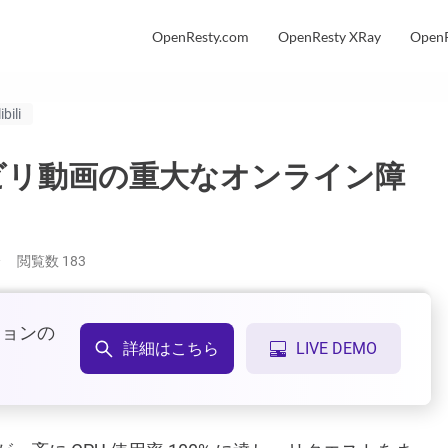
OpenResty.com
OpenResty XRay
OpenR
ibili
る ビリビリ動画の重大なオンライン障
分
閲覧数
183
ションの
詳細はこちら
LIVE DEMO
。