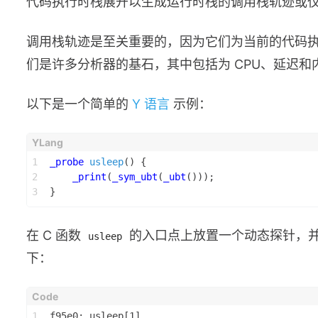
代码执行时栈展开以生成运行时栈的调用栈轨迹或
调用栈轨迹是至关重要的，因为它们为当前的代码执
们是许多分析器的基石，其中包括为 CPU、延迟
以下是一个简单的
Y 语言
示例：
1
_probe
usleep
()
 {
2
_print
(
_sym_ubt
(
_ubt
()));
3
}
在 C 函数
的入口点上放置一个动态探针，并
usleep
下：
1
f95e0: usleep[1]