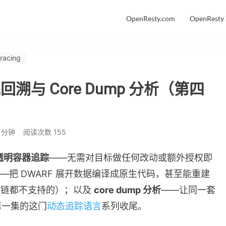
OpenResty.com
OpenResty
racing
溯与 Core Dump 分析（第四
 分钟
阅读次数
155
透明容器追踪
——无需对目标做任何改动或额外授权即
—把 DWARF 展开数据编译成原生代码，甚至能重建
工具链都不支持的）；以及
core dump 分析
——让同一套
第一集的这门
动态追踪语言
系列收尾。