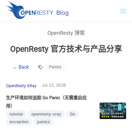
Blog
OpenResty.com
OpenResty 博客
OpenResty XRay
OpenResty 官方技术与产品分享
OpenResty Edge
← Back
Panics
文档
试用 OpenResty XRay
Jul 23, 2026
OpenResty XRay
生产环境如何追踪 Go Panic（无需重启应
用）
tutorial
openresty-xray
Go
exception
panics