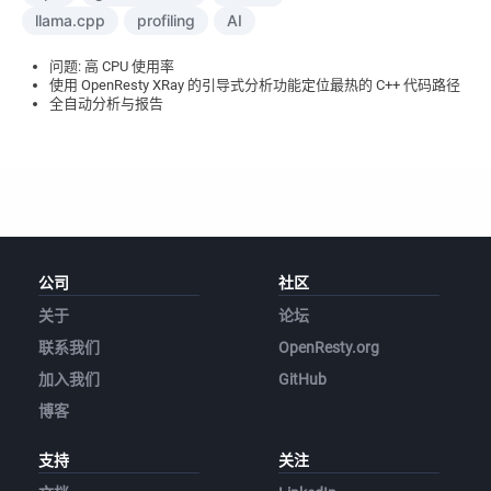
llama.cpp
profiling
AI
问题: 高 CPU 使用率
使用 OpenResty XRay 的引导式分析功能定位最热的 C++ 代码路径
全自动分析与报告
公司
社区
关于
论坛
联系我们
OpenResty.org
加入我们
GitHub
博客
支持
关注