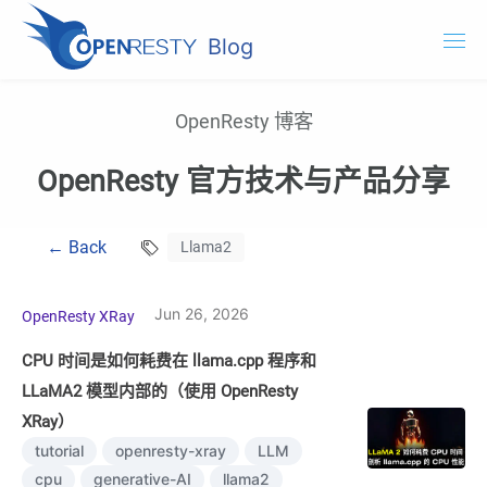
Blog
OpenResty.com
OpenResty 博客
OpenResty XRay
OpenResty 官方技术与产品分享
OpenResty Edge
← Back
Llama2
文档
试用 OpenResty XRay
Jun 26, 2026
OpenResty XRay
CPU 时间是如何耗费在 llama.cpp 程序和
LLaMA2 模型内部的（使用 OpenResty
XRay）
tutorial
openresty-xray
LLM
cpu
generative-AI
llama2