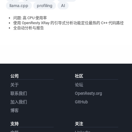
llama.cpp
profiling
AI
问题: 高 CPU 使用率
使用 OpenResty XRay 的引导式分析功能定位最热的 C++ 代码路径
全自动分析与报告
公司
社区
关于
论坛
联系我们
OpenResty.org
加入我们
GitHub
博客
支持
关注