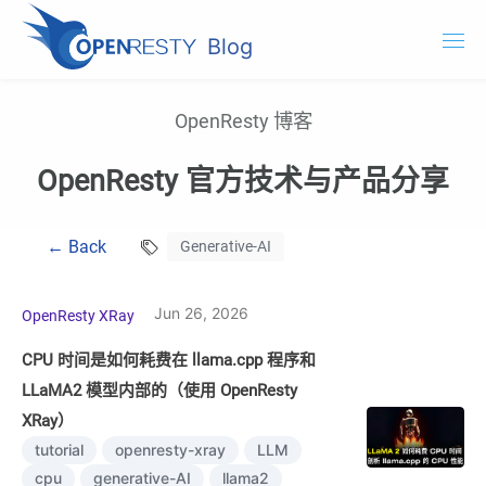
Blog
OpenResty.com
OpenResty 博客
OpenResty XRay
OpenResty 官方技术与产品分享
OpenResty Edge
← Back
Generative-AI
文档
试用 OpenResty XRay
Jun 26, 2026
OpenResty XRay
CPU 时间是如何耗费在 llama.cpp 程序和
LLaMA2 模型内部的（使用 OpenResty
XRay）
tutorial
openresty-xray
LLM
cpu
generative-AI
llama2