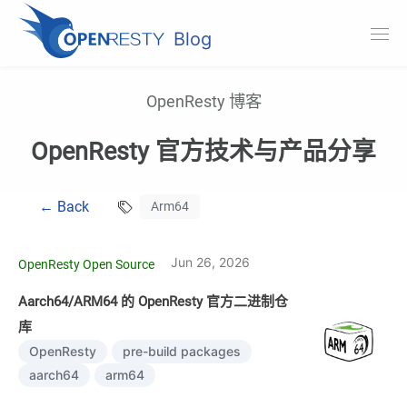
Blog
OpenResty.com
OpenResty 博客
OpenResty XRay
OpenResty 官方技术与产品分享
OpenResty Edge
← Back
Arm64
文档
试用 OpenResty XRay
Jun 26, 2026
OpenResty Open Source
Aarch64/ARM64 的 OpenResty 官方二进制仓
库
OpenResty
pre-build packages
aarch64
arm64