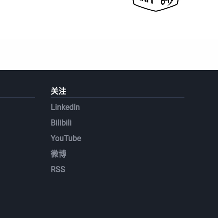
关注
LinkedIn
Bilibili
YouTube
微博
RSS