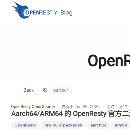
Blog
Ope
← Back
Aarch64
更新于 Jun 26, 2026
用时 1 分钟
OpenResty Open Source
Aarch64/ARM64 的 OpenResty 
OpenResty
pre-build packages
aarch64
arm64