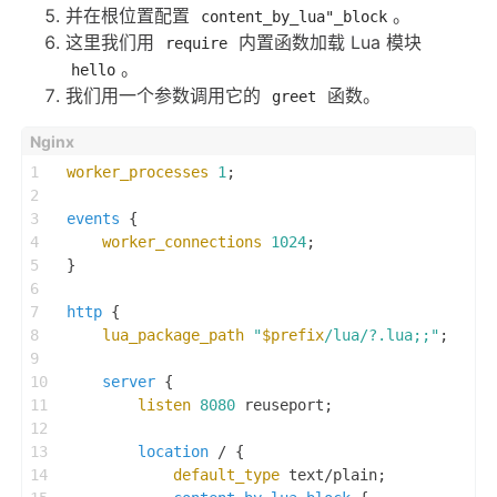
并在根位置配置
。
content_by_lua"_block
这里我们用
内置函数加载 Lua 模块
require
。
hello
我们用一个参数调用它的
函数。
greet
1
worker_processes
1
;
2
3
events
 {
4
worker_connections
1024
;
5
}
6
7
http
 {
8
lua_package_path
"
$prefix
/lua/?.lua;;"
;
9
10
server
 {
11
listen
8080
 reuseport;
12
13
location
 / {
14
default_type
 text/plain;