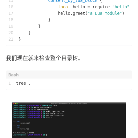
15
content_by_lua_block
 {
16
local
 hello = require 
"hello"
17
                hello.greet(
"a Lua module"
)
18
            }
19
        }
20
    }
21
}
我们现在就来检查整个目录树。
1
tree .