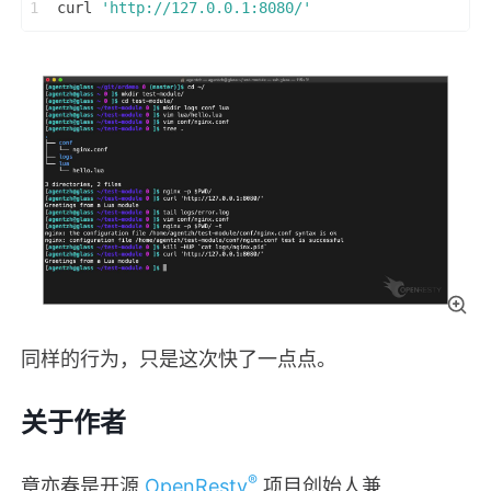
1
curl 
'http://127.0.0.1:8080/'
同样的行为，只是这次快了一点点。
关于作者
®
章亦春是开源
OpenResty
项目创始人兼