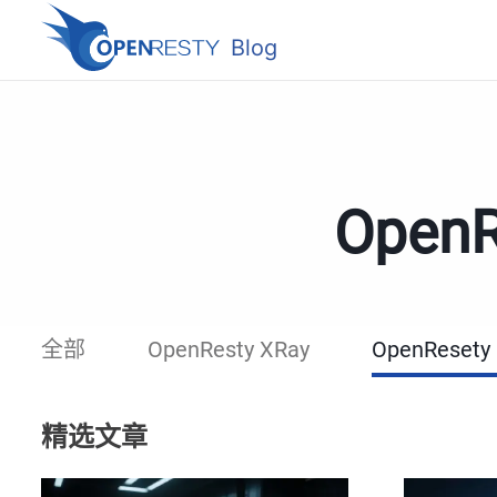
Blog
Ope
全部
OpenResty XRay
OpenResety
精选文章