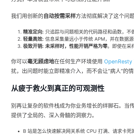
我们用创新的
自动按需采样
方法彻底解决了这个问
精准定向:
只追踪与问题相关的代码路径和函数，不
轻量高效:
信息采集量远小于传统 APM，并在数据
极致开销:
未采样时，性能开销严格为零
。即使在采
你可以
毫无顾虑地
在任何生产环境使用
OpenResty
扰，出问题时能立即精准介入，而不会让“病人”的
从疲于救火到真正的可观测性
别再让复杂的软件栈成为你业务增长的绊脚石。当
提供了全局的、深入骨髓的洞察力。
B 站是怎么快速解决网关系统 CPU 打满、请求卡