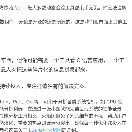
方依赖库），绝大多数动态追踪工具都束手无策。你无法理解
数
组件，无论是开源的还是闭源的。这是我们和市面上其他工
东西，但你可能需要一个工具看 C 语言应用，一个工
然后靠人肉把这些碎片化的信息拼凑起来。
们持续投入，专注打造独有的解决方案：
hon、Perl、Go 等，可用于分析各类系统指标，如 CPU 使
能分析利器，它通过一张小图就能完整呈现系统的性能全景，
性能分析工具相比，火焰图避免了冗余细节的干扰，帮助用户
然淡化，重要的热点则会清晰突出，确保每一秒优化都投入在
以参考这篇关于
Lua 级别火焰图
的介绍。