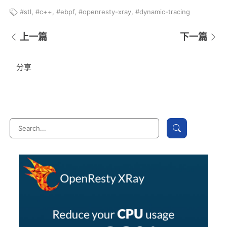
stl
,
c++
,
ebpf
,
openresty-xray
,
dynamic-tracing
上一篇
下一篇
分享