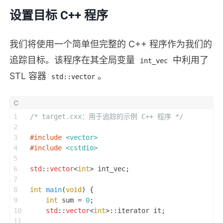
设置目标 C++ 程序
我们将使用一个简单但完整的 C++ 程序作为我们的
追踪目标。该程序在其全局变量
中利用了
int_vec
STL 容器
。
std::vector
1
/* target.cxx：用于追踪的示例 C++ 程序 */
2
3
#
include
<vector>
4
#
include
<cstdio>
5
6
std
::
vector
<
int
> int_vec;
7
8
int
main
(
void
)
 {
9
int
 sum = 
0
;
10
std
::
vector
<
int
>::iterator it;
11