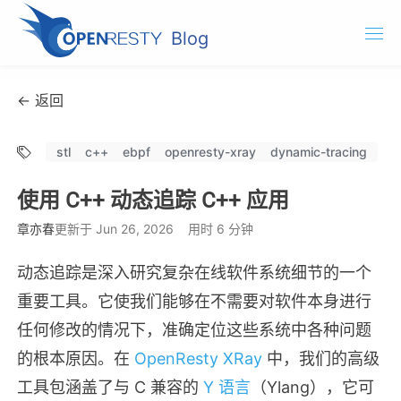
Blog
OpenResty.com
← 返回
OpenResty XRay
stl
c++
ebpf
openresty-xray
dynamic-tracing
OpenResty Edge
使用 C++ 动态追踪 C++ 应用
文档
章亦春
更新于 Jun 26, 2026
用时 6 分钟
试用 OpenResty XRay
动态追踪是深入研究复杂在线软件系统细节的一个
重要工具。它使我们能够在不需要对软件本身进行
任何修改的情况下，准确定位这些系统中各种问题
的根本原因。在
OpenResty XRay
中，我们的高级
工具包涵盖了与 C 兼容的
Y 语言
（Ylang），它可