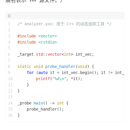
展名表示
源文件。）
Y++
1
/* analyzer.yxx：用于 C++ 的动态追踪工具 */
2
3
#
include
<vector>
4
#
include
<cstdio>
5
6
_target 
std
::
vector
<
int
> int_vec;
7
8
static
void
probe_handler
(
void
)
 {
9
for
 (
auto
 it = int_vec.begin(); it != int_ve
10
printf
(
"%d\n"
, *it);
11
    }
12
}
13
14
_probe 
main
()
 -> 
int
 {
15
    probe_handler();
16
}