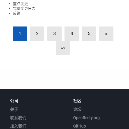
重点变更
完整变更日志
反馈
1
2
3
4
5
»
»»
公司
社区
关于
论坛
联系我们
OpenResty.org
加入我们
GitHub